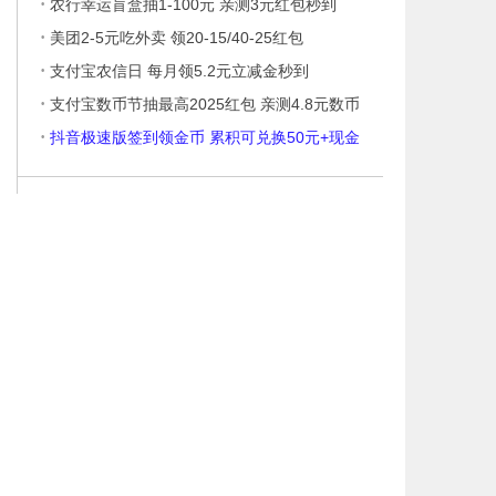
·
农行幸运盲盒抽1-100元 亲测3元红包秒到
·
美团2-5元吃外卖 领20-15/40-25红包
·
支付宝农信日 每月领5.2元立减金秒到
·
支付宝数币节抽最高2025红包 亲测4.8元数币
·
抖音极速版签到领金币 累积可兑换50元+现金