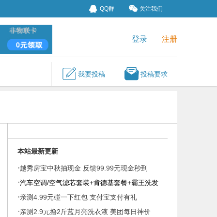
QQ群
关注我们
登录
注册
我要投稿
投稿要求
本站最新更新
·
越秀房宝中秋抽现金 反馈99.99元现金秒到
·
汽车空调/空气滤芯套装+肯德基套餐+霸王洗发
·
液
亲测4.99元碰一下红包 支付宝支付有礼
·
亲测2.9元撸2斤蓝月亮洗衣液 美团每日神价