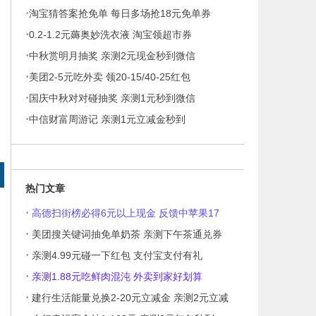
·
淘宝猜答案抢免单 每日多场抢18元免单券
·
0.2-1.2元薅奥妙洗衣液 淘宝领超市券
·
中秋赏明月抽奖 亲测2元现金秒到微信
·
美团2-5元吃外卖 领20-15/40-25红包
·
国庆中秋对对碰抽奖 亲测1元秒到微信
·
中信财富周游记 亲测1元立减金秒到
热门文章
·
高德扫街榜必得6元以上现金 反馈中苹果17
·
美团搜关键词抽免单奶茶 亲测下午茶通兑券
·
亲测4.99元碰一下红包 支付宝支付有礼
·
亲测1.88元吃鲜肉混沌 外卖到家好划算
·
建行生活能量兑换2-20元立减金 亲测2元立减