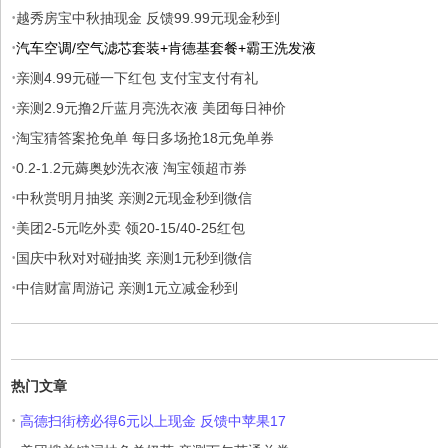
·
越秀房宝中秋抽现金 反馈99.99元现金秒到
·
汽车空调/空气滤芯套装+肯德基套餐+霸王洗发液
·
亲测4.99元碰一下红包 支付宝支付有礼
·
亲测2.9元撸2斤蓝月亮洗衣液 美团每日神价
·
淘宝猜答案抢免单 每日多场抢18元免单券
·
0.2-1.2元薅奥妙洗衣液 淘宝领超市券
·
中秋赏明月抽奖 亲测2元现金秒到微信
·
美团2-5元吃外卖 领20-15/40-25红包
·
国庆中秋对对碰抽奖 亲测1元秒到微信
·
中信财富周游记 亲测1元立减金秒到
热门文章
·
高德扫街榜必得6元以上现金 反馈中苹果17