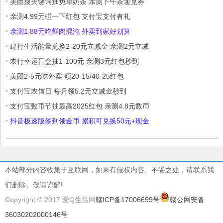
·
美团搜关键词抽免单奶茶 亲测下午茶通兑券
·
亲测4.99元碰一下红包 支付宝支付有礼
·
亲测1.88元吃鲜肉混沌 外卖到家好划算
·
建行生活能量兑换2-20元立减金 亲测2元立减
·
农行幸运盲盒抽1-100元 亲测3元红包秒到
·
美团2-5元吃外卖 领20-15/40-25红包
·
支付宝农信日 每月领5.2元立减金秒到
·
支付宝数币节抽最高2025红包 亲测4.8元数币
·
抖音极速版签到领金币 累积可兑换50元+现金
本站部分内容收集于互联网，如果有侵权内容、不妥之处，请联系我
们删除。敬请谅解!
Copyright © 2017 爱Q生活网
赣ICP备17006699号
赣公网安备
36030202000146号