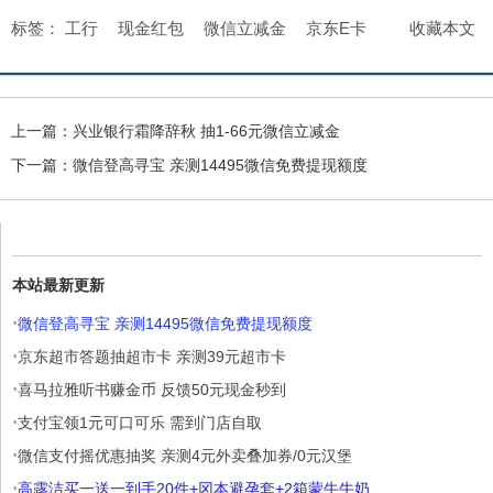
标签：
工行
现金红包
微信立减金
京东E卡
收藏本文
上一篇：
兴业银行霜降辞秋 抽1-66元微信立减金
下一篇：
微信登高寻宝 亲测14495微信免费提现额度
本站最新更新
·
微信登高寻宝 亲测14495微信免费提现额度
·
京东超市答题抽超市卡 亲测39元超市卡
·
喜马拉雅听书赚金币 反馈50元现金秒到
·
支付宝领1元可口可乐 需到门店自取
·
微信支付摇优惠抽奖 亲测4元外卖叠加券/0元汉堡
·
高露洁买一送一到手20件+冈本避孕套+2箱蒙牛牛奶