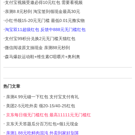
·
支付宝视频受邀必得10元红包 需要看视频
·
亲测8.8元秒到 淘宝签到领现金最高30元
·
小红书领15-20元无门槛 最低0.01元撸实物
·
淘宝双11超级红包 反馈中888元无门槛红包
·
支付宝99积分兑换2元无门槛天猫红包
·
微信阅读原文抽现金 亲测88元秒到
·
森马爆款运动鞋+维生素C咀嚼片+奥利奥
热门文章
·
亲测4.99元碰一下红包 支付宝支付有礼
·
美团2-5元吃外卖 领20-15/40-25红包
·
京东每日领无门槛红包 最高11111元无门槛红
·
京东天天答题瓜分百万红包+领1元现金
·
亲测1.88元吃鲜肉混沌 外卖到家好划算