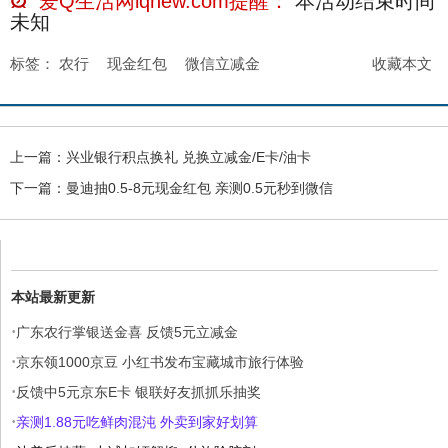
爱Q生活网iqnew.com提醒：
本活动结束时间
未知
标签：
农行
现金红包
微信立减金
收藏本文
上一篇：
兴业银行积点换礼 兑换立减金/E卡/油卡
下一篇：
曼迪抽0.5-8元现金红包 亲测0.5元秒到微信
本站最新更新
·
广东农行掌银送金喜 反馈5元立减金
·
京东领1000京豆 小红书发布宝藏城市旅行体验
·
反馈中5元京东E卡 银联好友抓抓乐抽奖
·
亲测1.88元吃鲜肉混沌 外卖到家好划算