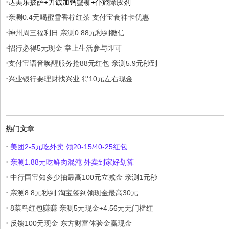
·
达美乐披萨+力诚加钙蟹柳+仆旅除胶剂
·
亲测0.4元喝蜜雪香柠红茶 支付宝食神卡优惠
·
神州周三福利日 亲测0.88元秒到微信
·
招行必得5元现金 掌上生活参与即可
·
支付宝语音唤醒服务抢88元红包 亲测5.9元秒到
·
兴业银行要理财找兴业 得10元左右现金
热门文章
·
美团2-5元吃外卖 领20-15/40-25红包
·
亲测1.88元吃鲜肉混沌 外卖到家好划算
·
中行国宝知多少抽最高100元立减金 亲测1元秒
·
亲测8.8元秒到 淘宝签到领现金最高30元
·
8菜鸟红包赚赚 亲测5元现金+4.56元无门槛红
·
反馈100元现金 东方财富体验金赢现金