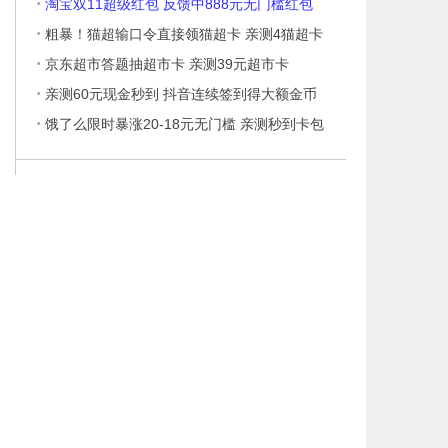
·
淘宝双11超级红包 反馈中888元无门槛红包
·
粗暴！猫超输口令直接领猫超卡 亲测4猫超卡
·
京东超市答题抽超市卡 亲测39元超市卡
·
亲测60元现金秒到 抖音连续签到得大额金币
·
饿了么限时暴涨20-18元无门槛 亲测秒到卡包