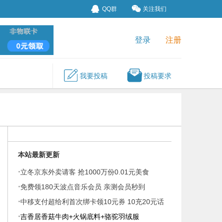
QQ群
关注我们
登录
注册
我要投稿
投稿要求
本站最新更新
·
立冬京东外卖请客 抢1000万份0.01元美食
·
免费领180天波点音乐会员 亲测会员秒到
·
中移支付超给利首次绑卡领10元券 10充20元话
·
费
吉香居香菇牛肉+火锅底料+骆驼羽绒服