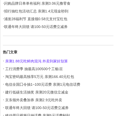
·
闪购品牌日单单有福利 亲测3.06元撸零食
·
招行抽红包活动汇总 亲测1.4元现金秒到
·
浦发28福利节 直接领0.58元支付宝红包
·
联通年终大回馈 请100-50元话费立减券
热门文章
·
亲测1.88元吃鲜肉混沌 外卖到家好划算
·
工行消费季 抽最高100500个工银i豆
·
淘宝密码最高独享5万元 亲测166.40元红包
·
电信全国囗令抽1~100元话费 亲测1元电信话费
·
建行低碳生活抽奖 亲测20元微信立减金
·
京东领外卖叠加券 亲测2.9元吃外卖
·
联通年终大回馈 请100-50元话费立减券
·
移动周日视频日抽话费 亲测5元话费秒到