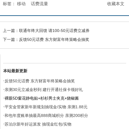
标签：
移动
话费流量
收藏本文
上一篇：
联通年终大回馈 请100-50元话费立减券
下一篇：
反馈50元话费 东方财富年终策略会抽奖
本站最新更新
·
反馈50元话费 东方财富年终策略会抽奖
·
亲测30元立减金秒到 建行开通社保卡领好礼
·
裸眼5D窗花静电贴+杉杉男士夹克+烧椒酱
·
平安金管家新年新规划抽现金/实物 亲测1.88元
·
和包年度账单抽最高888商城积分 亲测200积分
·
苏泊尔新年好运派发 抽现金红包/实物