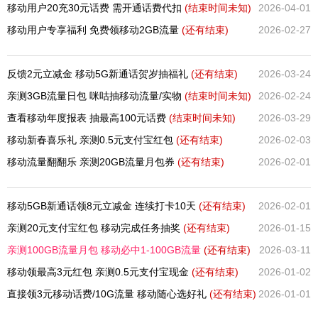
移动用户20充30元话费 需开通话费代扣
(结束时间未知)
2026-04-01
移动用户专享福利 免费领移动2GB流量
(还有
结束)
2026-02-27
反馈2元立减金 移动5G新通话贺岁抽福礼
(还有
结束)
2026-03-24
亲测3GB流量日包 咪咕抽移动流量/实物
(结束时间未知)
2026-02-24
查看移动年度报表 抽最高100元话费
(结束时间未知)
2026-03-29
移动新春喜乐礼 亲测0.5元支付宝红包
(还有
结束)
2026-02-03
移动流量翻翻乐 亲测20GB流量月包券
(还有
结束)
2026-02-01
移动5GB新通话领8元立减金 连续打卡10天
(还有
结束)
2026-02-01
亲测20元支付宝红包 移动完成任务抽奖
(还有
结束)
2026-01-15
亲测100GB流量月包 移动必中1-100GB流量
(还有
结束)
2026-03-11
移动领最高3元红包 亲测0.5元支付宝现金
(还有
结束)
2026-01-02
直接领3元移动话费/10G流量 移动随心选好礼
(还有
结束)
2026-01-01