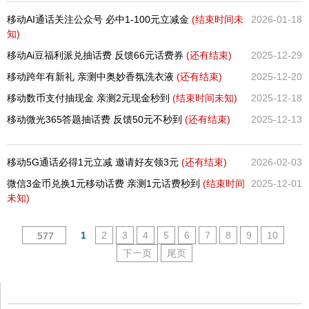
移动AI通话关注公众号 必中1-100元立减金
(结束时间未
2026-01-18
知)
移动Ai豆福利派兑抽话费 反馈66元话费券
(还有
结束)
2025-12-29
移动跨年有新礼 亲测中奥妙香氛洗衣液
(还有
结束)
2025-12-20
移动数币支付抽现金 亲测2元现金秒到
(结束时间未知)
2025-12-18
移动微光365答题抽话费 反馈50元不秒到
(还有
结束)
2025-12-13
移动5G通话必得1元立减 邀请好友领3元
(还有
结束)
2026-02-03
微信3金币兑换1元移动话费 亲测1元话费秒到
(结束时间
2025-12-01
未知)
1
2
3
4
5
6
7
8
9
10
577
下一页
尾页