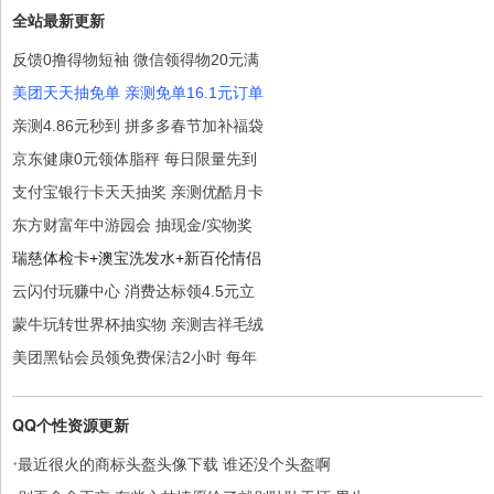
全站最新更新
反馈0撸得物短袖 微信领得物20元满
美团天天抽免单 亲测免单16.1元订单
亲测4.86元秒到 拼多多春节加补福袋
京东健康0元领体脂秤 每日限量先到
支付宝银行卡天天抽奖 亲测优酷月卡
东方财富年中游园会 抽现金/实物奖
瑞慈体检卡+澳宝洗发水+新百伦情侣
云闪付玩赚中心 消费达标领4.5元立
蒙牛玩转世界杯抽实物 亲测吉祥毛绒
美团黑钻会员领免费保洁2小时 每年
QQ个性资源更新
·
最近很火的商标头盔头像下载 谁还没个头盔啊