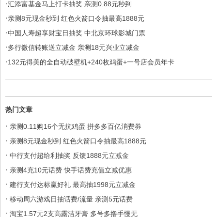
·
汇添富基金马上打卡抽奖 亲测0.88元秒到
·
亲测8元现金秒到 红色火箭口令抽最高1888元
·
中国人寿超享财宝日抽奖 中北京环球影城门票
·
多行微信转账送立减金 亲测18元兴业立减金
·
132元得美的全自动破壁机+240枚鸡蛋+一号店会员年卡
热门文章
·
亲测0.11购16个无抗鸡蛋 拼多多百亿消费券
·
亲测8元现金秒到 红色火箭口令抽最高1888元
·
中行支付超给利抽奖 反馈1888元立减金
·
亲测4充10元话费 快手话费充值立减优惠
·
建行支付达标赢好礼 最高抽1998元立减金
·
移动周六游戏日抽话费/流量 亲测5元话费
·
淘宝1.57元2支高露洁牙膏 多号多撸手慢无