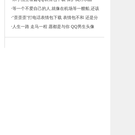
·
等一个不爱自己的人,就像在机场等一艘船,还该
·
继续
“歪歪歪”打电话表情包下载 表情包不和 还是分
·
手
人生一路 走马一程 愿都是与你 QQ男生头像