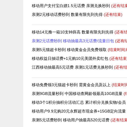
移动用户支付宝白嫖1.5元话费 亲测兑换秒到
(还有
结束
亲测2元移动话费秒到 数量有限先到先得
(还有
结束)
移动14元撸一箱10支钟薛高 数量有限先到先得
(还有
结
亲测2元话费秒到 移动抽最高3元话费/流量日包
(还有
亲测5元猫超卡秒到 移动黄金会员免费领取
(结束时间
移动权益日抽话费+1元购10元美团外卖红包
(还有
结束
江西移动抽最高5元话费 亲测1元话费兑换秒到
(还有
结
移动免费领3元猫超卡秒到 需黄金会员及以上
(结束时
亲测9GB流量秒到 中国移动查网龄领最高10GB流量
(
移动3个1积分抽积分活动汇总 累计积分兑换实物/会员
移动用户9.9元购20元永辉超市现金券+15GB定向流量
亲测5元话费秒到 移动用户抽最高520元话费
(还有
结束