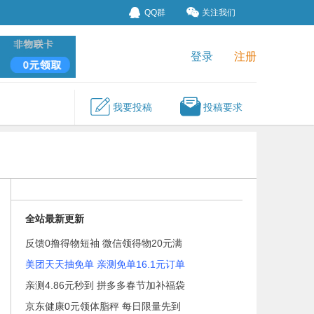
QQ群
关注我们
登录
注册
我要投稿
投稿要求
全站最新更新
反馈0撸得物短袖 微信领得物20元满
美团天天抽免单 亲测免单16.1元订单
亲测4.86元秒到 拼多多春节加补福袋
京东健康0元领体脂秤 每日限量先到