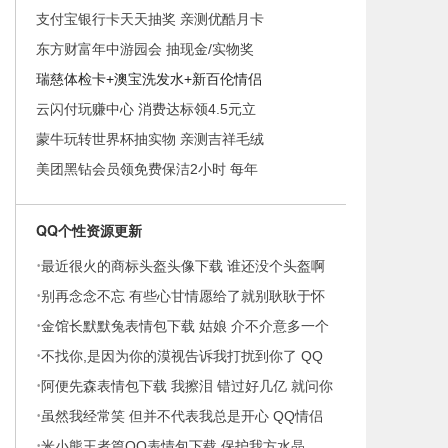
支付宝银行卡天天抽奖 亲测优酷月卡
东方财富年中游园会 抽现金/实物奖
瑞慈体检卡+澳宝洗发水+新百伦情侣
云闪付玩赚中心 消费达标领4.5元立
蒙牛玩转世界杯抽实物 亲测吉祥毛绒
美团黑钻会员领免费保洁2小时 每年
QQ个性资源更新
·
最近很火的商标头盔头像下载 谁还没个头盔啊
·
别再念念不忘 有些心甘情愿给了就别耿耿于怀
·
男生
金馆长默默兔表情包下载 姑娘 介不介意多一个
·
男朋
不找你,是因为你的漠视告诉我打扰到你了 QQ
·
女生头
阿便先森表情包下载 我擦泪 错过好几亿 就问你
·
服不
虽然我经常笑 但并不代表我总是开心 QQ情侣
·
头像
米小熊王者篇QQ表情包下载 保护我方水晶