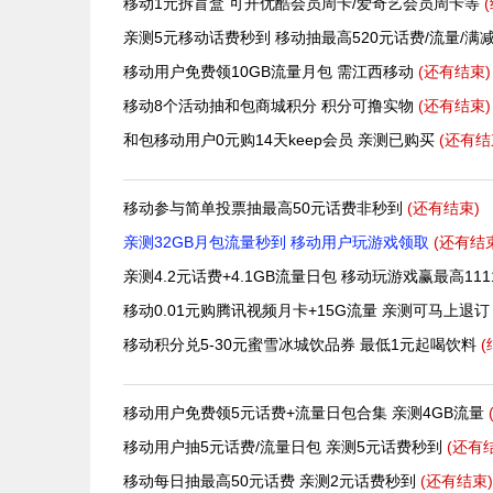
移动1元拆盲盒 可开优酷会员周卡/爱奇艺会员周卡等
亲测5元移动话费秒到 移动抽最高520元话费/流量/满
移动用户免费领10GB流量月包 需江西移动
(还有
结束)
移动8个活动抽和包商城积分 积分可撸实物
(还有
结束)
和包移动用户0元购14天keep会员 亲测已购买
(还有
结
移动参与简单投票抽最高50元话费非秒到
(还有
结束)
亲测32GB月包流量秒到 移动用户玩游戏领取
(还有
结
亲测4.2元话费+4.1GB流量日包 移动玩游戏赢最高11
移动0.01元购腾讯视频月卡+15G流量 亲测可马上退
移动积分兑5-30元蜜雪冰城饮品券 最低1元起喝饮料
移动用户免费领5元话费+流量日包合集 亲测4GB流量
移动用户抽5元话费/流量日包 亲测5元话费秒到
(还有
移动每日抽最高50元话费 亲测2元话费秒到
(还有
结束)