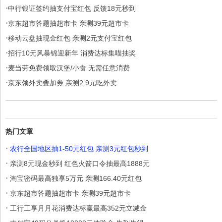
·
中行银证签约抽支付宝红包 反馈18元秒到
·
京东超市答题抽超市卡 亲测39元超市卡
·
移动云盘抽现金红包 亲测2元支付宝红包
·
招行10元风暴锦迎新年 消费达标集喵抽奖
·
麦当劳免费领取汉堡/小食 无需任意消费
·
京东领外卖叠加券 亲测2.9元吃外卖
热门文章
·
农行全国地区抽1-50元红包 亲测3元红包秒到
·
亲测8元现金秒到 红色火箭口令抽最高1888元
·
淘宝密码最高独享5万元 亲测166.40元红包
·
京东超市答题抽超市卡 亲测39元超市卡
·
工行工享月月花消费达标赢最高352元立减金