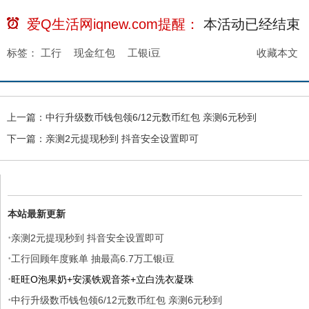
爱Q生活网iqnew.com提醒：
本活动已经
结束
标签：
工行
现金红包
工银i豆
收藏本文
上一篇：
中行升级数币钱包领6/12元数币红包 亲测6元秒到
下一篇：
亲测2元提现秒到 抖音安全设置即可
本站最新更新
·
亲测2元提现秒到 抖音安全设置即可
·
工行回顾年度账单 抽最高6.7万工银i豆
·
旺旺O泡果奶+安溪铁观音茶+立白洗衣凝珠
·
中行升级数币钱包领6/12元数币红包 亲测6元秒到