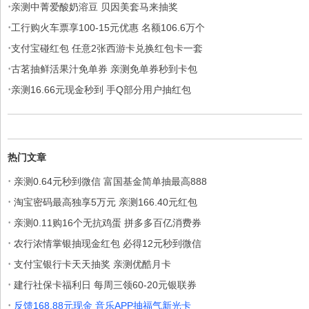
·
亲测中菁爱酸奶溶豆 贝因美套马来抽奖
·
工行购火车票享100-15元优惠 名额106.6万个
·
支付宝碰红包 任意2张西游卡兑换红包卡一套
·
古茗抽鲜活果汁免单券 亲测免单券秒到卡包
·
亲测16.66元现金秒到 手Q部分用户抽红包
热门文章
·
亲测0.64元秒到微信 富国基金简单抽最高888
·
淘宝密码最高独享5万元 亲测166.40元红包
·
亲测0.11购16个无抗鸡蛋 拼多多百亿消费券
·
农行浓情掌银抽现金红包 必得12元秒到微信
·
支付宝银行卡天天抽奖 亲测优酷月卡
·
建行社保卡福利日 每周三领60-20元银联券
·
反馈168.88元现金 音乐APP抽福气新光卡