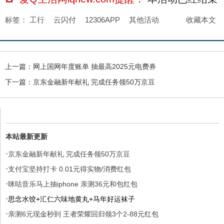
标签：
工行
云闪付
12306APP
其他活动
收藏本文
上一篇：
网上国网年度账单 抽最高2025元电费券
下一篇：
京东金融新年献礼 完成任务领50万京豆
本站最新更新
·
京东金融新年献礼 完成任务领50万京豆
·
支付宝坚持打卡 0.01元得实物/消费红包
·
咪咕音乐马上抽iphone 亲测36元和包红包
·
思念水饺+汇仁六味地黄丸+马年好运袜子
·
亲测6元现金秒到 王者荣耀回归领3个2-88元红包