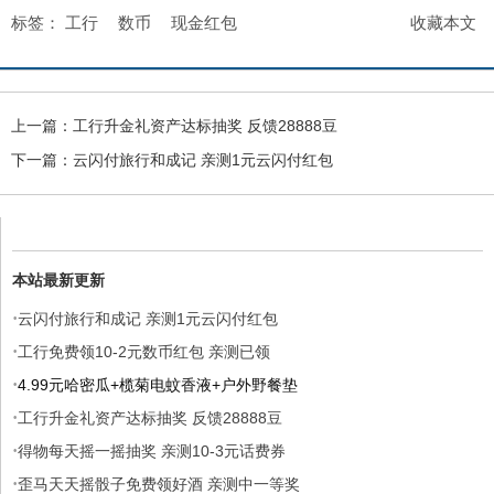
标签：
工行
数币
现金红包
收藏本文
上一篇：
工行升金礼资产达标抽奖 反馈28888豆
下一篇：
云闪付旅行和成记 亲测1元云闪付红包
本站最新更新
·
云闪付旅行和成记 亲测1元云闪付红包
·
工行免费领10-2元数币红包 亲测已领
·
4.99元哈密瓜+榄菊电蚊香液+户外野餐垫
·
工行升金礼资产达标抽奖 反馈28888豆
·
得物每天摇一摇抽奖 亲测10-3元话费券
·
歪马天天摇骰子免费领好酒 亲测中一等奖