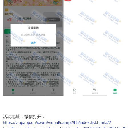
活动地址：微信打开：
https://v.opapp.cn/icwm/visual/camp2/h5/index.list.html#/?