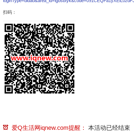
loginType=didao&area_id=igosbfyk&code=091CEQFa1yXEiL0zd
扫码：
爱Q生活网iqnew.com提醒：
本活动已经
结束