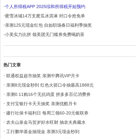
·
个人所得税APP 2025综和所得税开始预约
·
蜜雪冰城14万支蜜瓜冰淇淋 对口令抢免单
·
亲测125元现金红包 自如职场春日福利季抽奖
·
小美实力比拼 领美团无门槛券免费喝奶茶
热门文章
·
联通权益超市抽奖 亲测中腾讯VIP月卡
·
亲测8元现金秒到 红色火箭口令抽最高1888元
·
亲测0.11购16个无抗鸡蛋 拼多多百亿消费券
·
支付宝银行卡天天抽奖 亲测优酷月卡
·
建行社保卡福利日 每周三领60-20元银联券
·
农夫山泉金马贺岁好水旺财 抽农夫典藏水
·
工行鹏华基金抽现金 亲测3元现金秒到