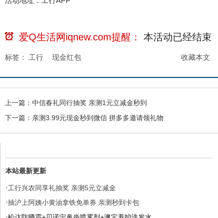
活动地址：工行APP
爱Q生活网iqnew.com提醒：
本活动已经
结束
标签：
工行
现金红包
收藏本文
上一篇：
中信春礼同行抽奖 亲测1元立减金秒到
下一篇：
亲测3.99元现金秒到微信 拼多多邀请领礼物
本站最新更新
·
工行兴农同享礼抽奖 亲测5元立减金
·
抽沪上阿姨小黄油拿铁免单券 亲测秒到卡包
·
松达防晒霜+贝诺宁鼻炎喷雾剂+澳宝养护洗发水