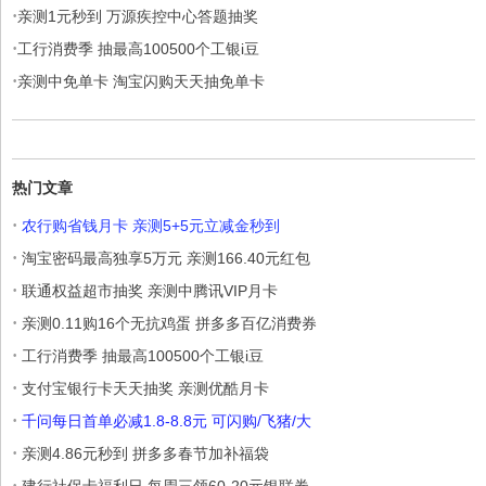
·
亲测1元秒到 万源疾控中心答题抽奖
·
工行消费季 抽最高100500个工银i豆
·
亲测中免单卡 淘宝闪购天天抽免单卡
热门文章
·
农行购省钱月卡 亲测5+5元立减金秒到
·
淘宝密码最高独享5万元 亲测166.40元红包
·
联通权益超市抽奖 亲测中腾讯VIP月卡
·
亲测0.11购16个无抗鸡蛋 拼多多百亿消费券
·
工行消费季 抽最高100500个工银i豆
·
支付宝银行卡天天抽奖 亲测优酷月卡
·
千问每日首单必减1.8-8.8元 可闪购/飞猪/大
·
亲测4.86元秒到 拼多多春节加补福袋
·
建行社保卡福利日 每周三领60-20元银联券