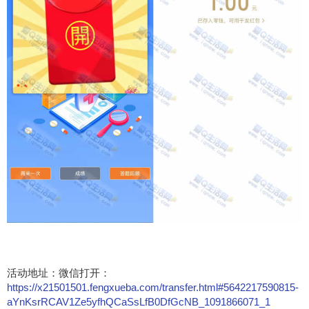
活动地址：微信打开：
https://x21501501.fengxueba.com/transfer.html#5642217590815-
aYnKsrRCAV1Ze5yfhQCaSsLfB0DfGcNB_1091866071_1