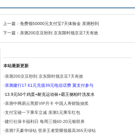
上一篇：
免费领50000元支付宝7天体验金 亲测秒到
下一篇：
亲测200京豆秒到 京东限时领京豆7天有效
本站最新更新
·
亲测200京豆秒到 京东限时领京豆7天有效
·
亲测建行17.61元充值39元电信话费 翼支付参与
·
13.9元50个鸡蛋+耐克运动袜+霸王侧柏叶洗发水
·
亲测中网易云黑胶VIP月卡 中国人寿财险抽奖
·
支付宝碰一下乘车立减 亲测1元乘车红包
·
建行社保卡福利日 每周三领60-20元银联券
·
亲测7天豪华绿钻 登录王者荣耀领最高365天绿钻