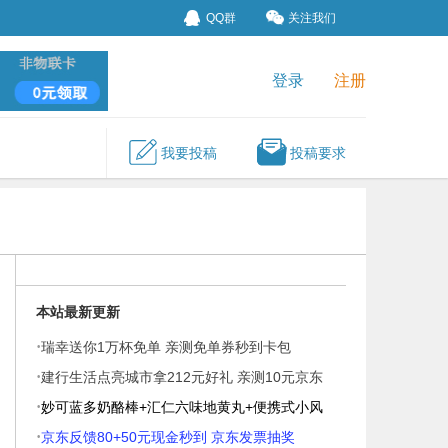
QQ群
关注我们
登录
注册
我要投稿
投稿要求
本站最新更新
·
瑞幸送你1万杯免单 亲测免单券秒到卡包
·
建行生活点亮城市拿212元好礼 亲测10元京东
·
券
妙可蓝多奶酪棒+汇仁六味地黄丸+便携式小风
·
扇
京东反馈80+50元现金秒到 京东发票抽奖