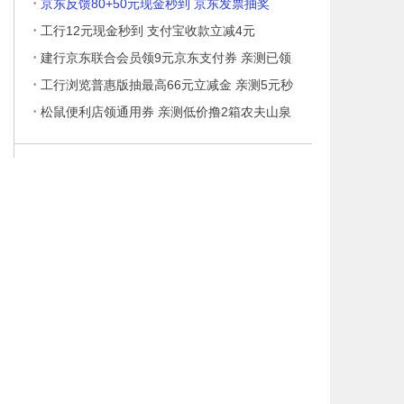
·
京东反馈80+50元现金秒到 京东发票抽奖
·
工行12元现金秒到 支付宝收款立减4元
·
建行京东联合会员领9元京东支付券 亲测已领
·
工行浏览普惠版抽最高66元立减金 亲测5元秒
·
松鼠便利店领通用券 亲测低价撸2箱农夫山泉