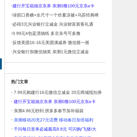
·
建行开宝箱抽京东券 亲测0撸100元京东e卡
·
绿箭口香糖+全尺寸一个价夏凉被+乌苏经典啤
·
酒
必得3元兴业银行立减金 兴业财富新客礼遇
·
0.99元4包蓝漂抽纸 多京东号可多撸
·
反馈美团16-16元美团满减券 微信摇一摇
·
兴业银行加微信抽奖 亲测1元微信立减金
热门文章
·
7.99元购建行16元微信立减金 20元商城抵扣券
·
建行开宝箱抽京东券 亲测0撸100元京东e卡
·
亲测4.86元秒到 拼多多春节加补福袋
·
亲测移动20充27元话费 移动春日加倍福利
·
千问每日首单必减最高8.8元 可闪购/飞猪/大