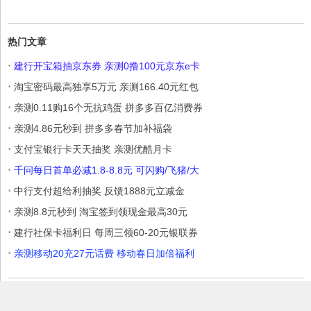
热门文章
·
建行开宝箱抽京东券 亲测0撸100元京东e卡
·
淘宝密码最高独享5万元 亲测166.40元红包
·
亲测0.11购16个无抗鸡蛋 拼多多百亿消费券
·
亲测4.86元秒到 拼多多春节加补福袋
·
支付宝银行卡天天抽奖 亲测优酷月卡
·
千问每日首单必减1.8-8.8元 可闪购/飞猪/大
·
中行支付超给利抽奖 反馈1888元立减金
·
亲测8.8元秒到 淘宝签到领现金最高30元
·
建行社保卡福利日 每周三领60-20元银联券
·
亲测移动20充27元话费 移动春日加倍福利