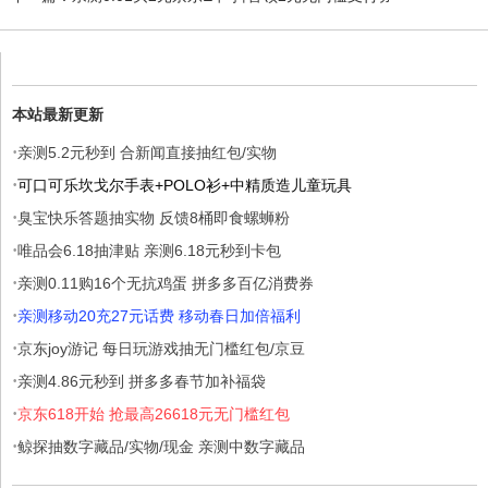
本站最新更新
·
亲测5.2元秒到 合新闻直接抽红包/实物
·
可口可乐坎戈尔手表+POLO衫+中精质造儿童玩具
·
臭宝快乐答题抽实物 反馈8桶即食螺蛳粉
·
唯品会6.18抽津贴 亲测6.18元秒到卡包
·
亲测0.11购16个无抗鸡蛋 拼多多百亿消费券
·
亲测移动20充27元话费 移动春日加倍福利
·
京东joy游记 每日玩游戏抽无门槛红包/京豆
·
亲测4.86元秒到 拼多多春节加补福袋
·
京东618开始 抢最高26618元无门槛红包
·
鲸探抽数字藏品/实物/现金 亲测中数字藏品