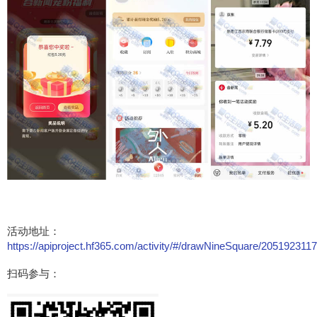
活动地址：
https://apiproject.hf365.com/activity/#/drawNineSquare/20519231
扫码参与：