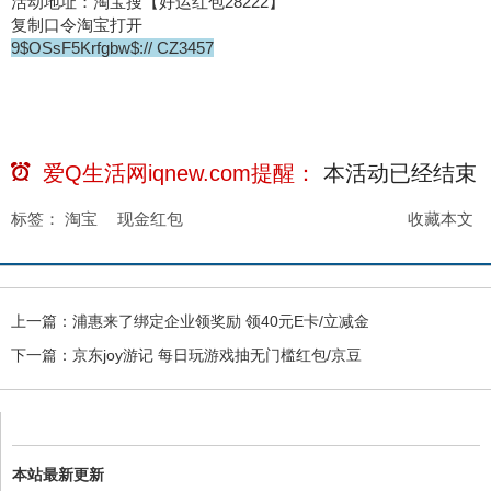
活动地址：淘宝搜【好运红包28222】
复制口令淘宝打开
9$OSsF5Krfgbw$:// CZ3457
爱Q生活网iqnew.com提醒：
本活动已经
结束
标签：
淘宝
现金红包
收藏本文
上一篇：
浦惠来了绑定企业领奖励 领40元E卡/立减金
下一篇：
京东joy游记 每日玩游戏抽无门槛红包/京豆
本站最新更新