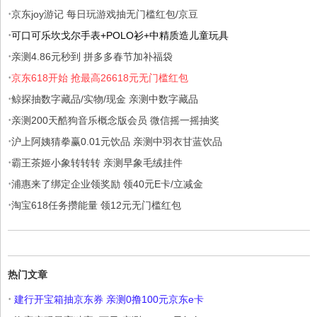
·
京东joy游记 每日玩游戏抽无门槛红包/京豆
·
可口可乐坎戈尔手表+POLO衫+中精质造儿童玩具
·
亲测4.86元秒到 拼多多春节加补福袋
·
京东618开始 抢最高26618元无门槛红包
·
鲸探抽数字藏品/实物/现金 亲测中数字藏品
·
亲测200天酷狗音乐概念版会员 微信摇一摇抽奖
·
沪上阿姨猜拳赢0.01元饮品 亲测中羽衣甘蓝饮品
·
霸王茶姬小象转转转 亲测早象毛绒挂件
·
浦惠来了绑定企业领奖励 领40元E卡/立减金
·
淘宝618任务攒能量 领12元无门槛红包
热门文章
·
建行开宝箱抽京东券 亲测0撸100元京东e卡