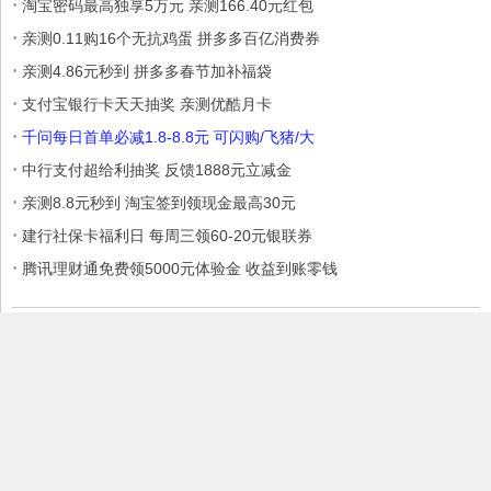
·
淘宝密码最高独享5万元 亲测166.40元红包
·
亲测0.11购16个无抗鸡蛋 拼多多百亿消费券
·
亲测4.86元秒到 拼多多春节加补福袋
·
支付宝银行卡天天抽奖 亲测优酷月卡
·
千问每日首单必减1.8-8.8元 可闪购/飞猪/大
·
中行支付超给利抽奖 反馈1888元立减金
·
亲测8.8元秒到 淘宝签到领现金最高30元
·
建行社保卡福利日 每周三领60-20元银联券
·
腾讯理财通免费领5000元体验金 收益到账零钱
本站部分内容收集于互联网，如果有侵权内容、不妥之处，请联系我
们删除。敬请谅解!
Copyright © 2017 爱Q生活网
赣ICP备17006699号
赣公网安备
36030202000146号