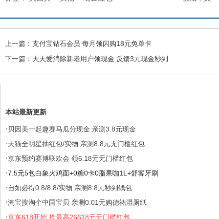
上一篇：
支付宝钻石会员 每月领闪购18元免单卡
下一篇：
天天爱消除新老用户领现金 反馈3元现金秒到
本站最新更新
·
贝因美一起趣赛马瓜分现金 亲测3.8元现金
·
天猫全明星抽红包/实物 亲测8.8元无门槛红包
·
京东预约赛博联欢会 领6.18元无门槛红包
·
7.5元5包白象火鸡面+0糖0卡0脂果咖1L+舒客牙刷
·
自如必得0.8/8.8/实物 亲测8.8元秒到钱包
·
淘宝搜淘个中国宝贝 亲测0.01元购德祐湿厕纸
·
京东618开始 抢最高26618元无门槛红包