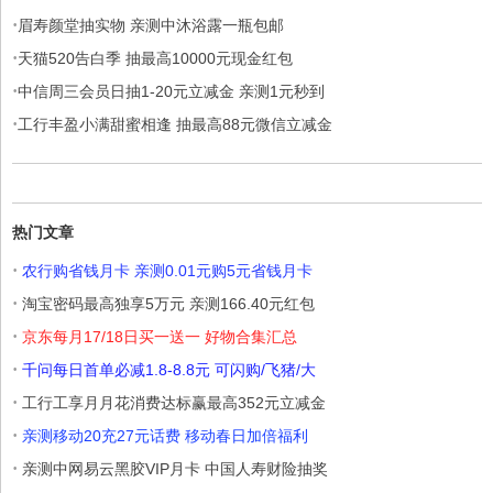
·
眉寿颜堂抽实物 亲测中沐浴露一瓶包邮
·
天猫520告白季 抽最高10000元现金红包
·
中信周三会员日抽1-20元立减金 亲测1元秒到
·
工行丰盈小满甜蜜相逢 抽最高88元微信立减金
热门文章
·
农行购省钱月卡 亲测0.01元购5元省钱月卡
·
淘宝密码最高独享5万元 亲测166.40元红包
·
京东每月17/18日买一送一 好物合集汇总
·
千问每日首单必减1.8-8.8元 可闪购/飞猪/大
·
工行工享月月花消费达标赢最高352元立减金
·
亲测移动20充27元话费 移动春日加倍福利
·
亲测中网易云黑胶VIP月卡 中国人寿财险抽奖