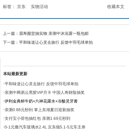
标签：
京东
实物活动
收藏本文
上一篇：
眉寿颜堂抽实物 亲测中沐浴露一瓶包邮
下一篇：
平和味道让心灵去旅行 反馈中羽毛球单拍
本站最新更新
·
平和味道让心灵去旅行 反馈中羽毛球单拍
·
亲测中网易云黑胶VIP月卡 中国人寿财险抽奖
·
伊利金典鲜牛奶+六神花露水+冷酸灵牙膏
·
亲测0.88元秒到 掌上东湖夏日迎新抽奖
·
支付宝小荷包抽红包 亲测1.69元秒到
·
0-1元撸汽车玻璃水2.4L 京东领5.1-5元车主券