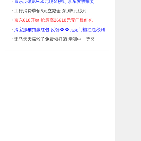
·
京东反馈80+50元现金秒到 京东发票抽奖
·
工行消费季领5元立减金 亲测5元秒到
·
京东618开始 抢最高26618元无门槛红包
·
淘宝抓猫猫赢红包 反馈8888元无门槛红包秒到
·
歪马天天摇骰子免费领好酒 亲测中一等奖