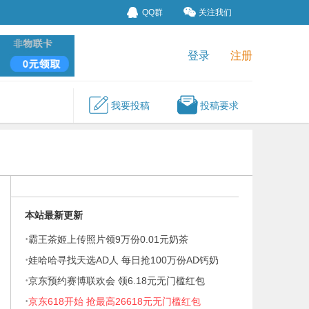
QQ群
关注我们
登录
注册
我要投稿
投稿要求
本站最新更新
·
霸王茶姬上传照片领9万份0.01元奶茶
·
娃哈哈寻找天选AD人 每日抢100万份AD钙奶
·
京东预约赛博联欢会 领6.18元无门槛红包
·
京东618开始 抢最高26618元无门槛红包