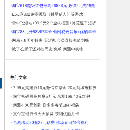
·
淘宝618超级红包最高26888元 必得2元先到先
·
得
Epic喜加2免费领取《孤星猎人》等游戏
·
雪中飞短袖+99.9元2个金枕榴莲+骆驼速干短裤
·
淘宝88元开88VIP年卡 领网易云音乐+优酷年卡
·
等权益
网易云8周年特惠 买1得8会员直接充值到账
·
饿了么蛋仔派对抽周边/免单 亲测中实物
热门文章
·
7.99元购建行16元微信立减金 20元商城抵扣券
·
淘宝密码最高独享5万元 亲测166.40元红包
·
亲测4.86元秒到 拼多多春节加补福袋
·
支付宝银行卡天天抽奖 亲测优酷月卡
·
亲测移动20充27元话费 移动春日加倍福利