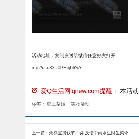
活动地址：复制发送给微信任意好友打开
mp://ucu83U0PHdjh6SA
爱Q生活网iqnew.com提醒：
本活动
标签：
霸王茶姬
实物活动
上一篇：
余额宝攒钱节抽奖 反馈中雨水生财生菜伞