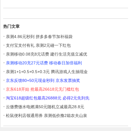
热门文章
·
亲测4.86元秒到 拼多多春节加补福袋
·
支付宝支付有礼 亲测2元碰一下红包
·
亲测移动0.08充8元话费 建行生活充值立减优
·
亲测移动20充27元话费 移动春日加倍福利
·
亲测1+1+0.5+0.5+0.3元 腾讯游戏人生抽现金
·
京东反馈80+50元现金秒到 京东发票抽奖
·
京东618开始 抢最高26618元无门槛红包
·
淘宝618超级红包最高26888元 必得2元先到先
·
云缴费缴水电燃满50元随机立减最高28.8元
·
松鼠便利店领通用券 亲测低价撸2箱农夫山泉