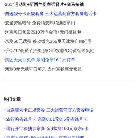
·
361°运动鞋+新西兰促睾强肾片+彪马短袖
·
自选靓号卡正规套餐 三大运营商官方套餐电话卡
·
麦当劳输暗号 免费领麦辣鸡翅随单用
·
淘宝每日领最高10万淘金币+无门槛红包
·
亲测50元话费 移动微光365夏天冰块自由问卷
·
手Q712会员节抽奖 抽Q币/实物/QQ黄钻等奖励
·
美团天天抽免单 亲测免单16.1元订单
·
亲测0元无糖可口可乐 支付宝畅爽无负担
热门文章
·
自选靓号卡正规套餐 三大运营商官方套餐电话
·
农行购省钱月卡 亲测0.01元购5元省钱月卡
·
建行开宝箱抽京东券 亲测0撸100元京东e卡
·
京东反馈80+50元现金秒到 京东发票抽奖