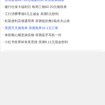
·
建行社保卡福利日 每周三领60-20元银联券
·
工行消费季领5元立减金 亲测5元秒到
·
松鼠便利店领通用券 亲测低价撸2箱农夫山泉
·
美团天天抽免单 亲测免单16.1元订单
·
体彩顺心顺意抽实物 亲测蓝牙耳机一对
·
小红书世界杯有奖竞猜 亲测8.11元现金秒到
本站部分内容收集于互联网，如果有侵权内容、不妥之处，请联系我
们删除。敬请谅解!
Copyright © 2017 爱Q生活网
赣ICP备17006699号
赣公网安备
36030202000146号
微信：6595504
tougao@iqshw.com