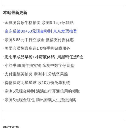
本站最新更新
·
金典测音乐牛格抽奖 亲测6.1元+冰箱贴
·
京东反馈80+50元现金秒到 京东发票抽奖
·
亲测8.88元中行立减金 微信支付摇优惠
·
美团会员惊喜多选1 0撸手机贴膜服务
·
思念半成品早餐+朴诺液体钙+周黑鸭任选5盒
·
小红书66周年抽实物 亲测中数字仔盲盒
·
支付宝德芙抽奖 亲测中1分钱坚果脆
·
得物探访明星星球 收10万份免单礼物
·
亲测5元现金秒到 滴滴出行开通信用购领取
·
亲测5元现金红包 腾讯游戏人生扭蛋抽奖
热门文章