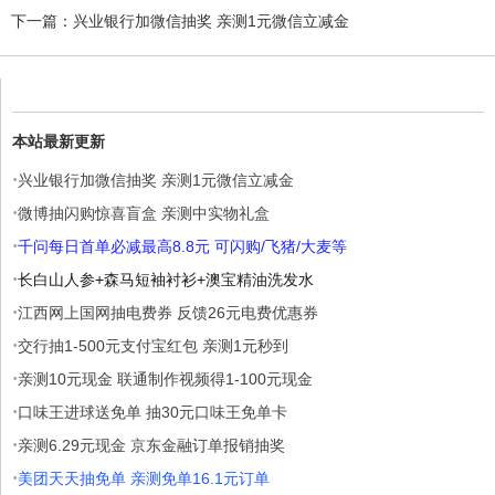
下一篇：
兴业银行加微信抽奖 亲测1元微信立减金
本站最新更新
·
兴业银行加微信抽奖 亲测1元微信立减金
·
微博抽闪购惊喜盲盒 亲测中实物礼盒
·
千问每日首单必减最高8.8元 可闪购/飞猪/大麦等
·
长白山人参+森马短袖衬衫+澳宝精油洗发水
·
江西网上国网抽电费券 反馈26元电费优惠券
·
交行抽1-500元支付宝红包 亲测1元秒到
·
亲测10元现金 联通制作视频得1-100元现金
·
口味王进球送免单 抽30元口味王免单卡
·
亲测6.29元现金 京东金融订单报销抽奖
·
美团天天抽免单 亲测免单16.1元订单