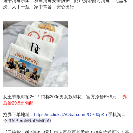
速干消毒杀菌，双重消毒安全防护，随声携带随时消毒，无需水
洗。人手一瓶，家中常备，安心出行
女王节限时拍2件！纯棉200g男女款印花，官方原价69.9元，
券
后价29.9元包邮
抢券下单地址：
https://s.click.TAObao.com/QPd0pKu
手机淘口
令
3￥BmofdRoPaM0￥/
【已验货！拍2件35.8元】精选百分百长柔棉！超多款式可选！高