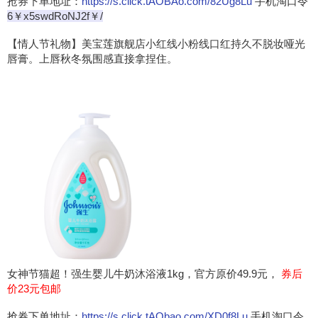
抢券下单地址：
https://s.click.tAOBAo.com/82Ug8Lu
手机淘口令
6￥x5swdRoNJ2f￥/
【情人节礼物】美宝莲旗舰店小红线小粉线口红持久不脱妆哑光
唇膏。上唇秋冬氛围感直接拿捏住。
女神节猫超！强生婴儿牛奶沐浴液1kg，官方原价49.9元，
券后
价23元包邮
抢券下单地址：
https://s.click.tAObao.com/XD0f8Lu
手机淘口令