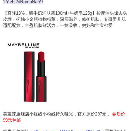
1￥ebt2dRomuNa￥/
【直降13%，赠牛奶润肤露100ml+牛奶皂125g】按摩油头垢去头
皮垢，抚触小金瓶植物精萃，深层滋养，修护肌肤。专研婴儿肌
适配配方，丰盈肌肤鲜活力，一抹吸收，妈妈和宝宝都爱
美宝莲旗舰店小红线小粉线持久哑光，官方原价297元，
券后价
99元包邮