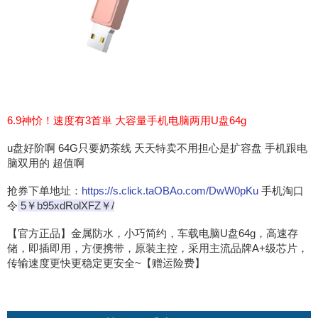
6.9神忦！速度有3首単 大容量手机电脑两用U盘64g
u盘好阶啊 64G只要奶茶线 天天特卖不用担心是扩容盘 手机跟电
脑双用的 超值啊
抢券下单地址：
https://s.click.taOBAo.com/DwW0pKu
手机淘口
令
5￥b95xdRolXFZ￥/
【官方正品】金属防水，小巧简约，车载电脑U盘64g，高速存
储，即插即用，方便携带，原装主控，采用主流品牌A+级芯片，
传输速度更快更稳定更安全~【赠运险费】