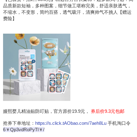
品质新款短袖，多种图案，细节做工堪称完美，舒适亲肤透气，
不缩水，不变形，简约百搭，透气吸汗，清爽帅气不挑人【赠运
费险】
嫚熙婴儿精油贴防叮贴，官方原价19.9元，
券后价9.3元包邮
抢券下单地址：
https://s.click.tAObao.com/7aeh8Lu
手机淘口令
6￥Qp3vdRoPyTl￥/