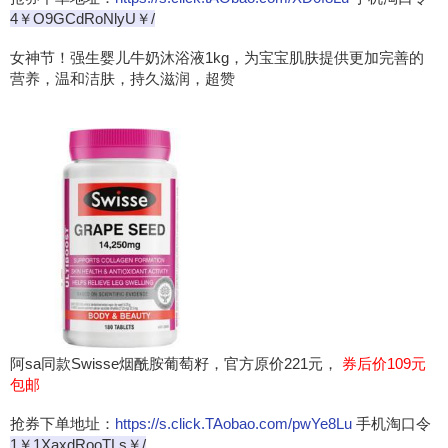
4￥O9GCdRoNlyU￥/
女神节！强生婴儿牛奶沐浴液1kg，为宝宝肌肤提供更加完善的
营养，温和洁肤，持久滋润，超赞
阿sa同款Swisse烟酰胺葡萄籽，官方原价221元，
券后价109元
包邮
抢券下单地址：
https://s.click.TAobao.com/pwYe8Lu
手机淘口令
1￥1XaxdRooTLs￥/