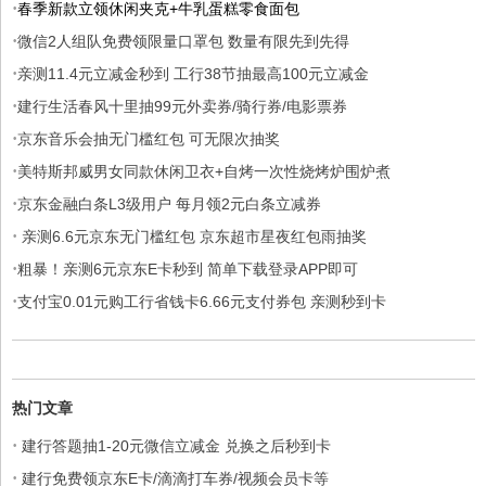
·
春季新款立领休闲夹克+牛乳蛋糕零食面包
·
微信2人组队免费领限量口罩包 数量有限先到先得
·
亲测11.4元立减金秒到 工行38节抽最高100元立减金
·
建行生活春风十里抽99元外卖券/骑行券/电影票券
·
京东音乐会抽无门槛红包 可无限次抽奖
·
美特斯邦威男女同款休闲卫衣+自烤一次性烧烤炉围炉煮
·
京东金融白条L3级用户 每月领2元白条立减券
·
亲测6.6元京东无门槛红包 京东超市星夜红包雨抽奖
·
粗暴！亲测6元京东E卡秒到 简单下载登录APP即可
·
支付宝0.01元购工行省钱卡6.66元支付券包 亲测秒到卡
热门文章
·
建行答题抽1-20元微信立减金 兑换之后秒到卡
·
建行免费领京东E卡/滴滴打车券/视频会员卡等