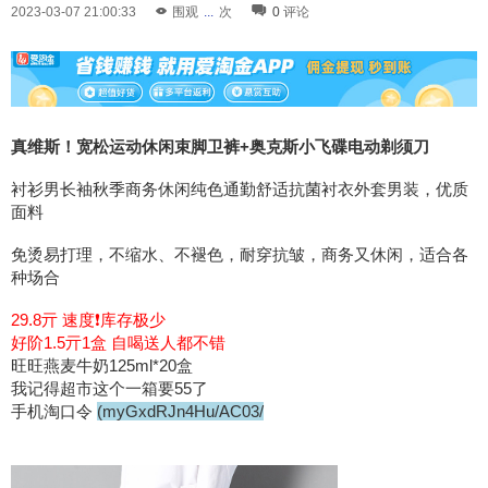
2023-03-07 21:00:33
围观
...
次
0
评论
真维斯！宽松运动休闲束脚卫裤+奥克斯小飞碟电动剃须刀
衬衫男长袖秋季商务休闲纯色通勤舒适抗菌衬衣外套男装，优质
面料
免烫易打理，不缩水、不褪色，耐穿抗皱，商务又休闲，适合各
种场合
29.8亓 速度❗库存极少
好阶1.5亓1盒 自喝送人都不错
旺旺燕麦牛奶125ml*20盒
我记得超市这个一箱要55了
手机淘口令
(myGxdRJn4Hu/AC03/