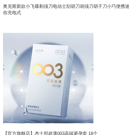
奥克斯新款小飞碟剃须刀电动士刮胡刀胡须刀胡子刀小巧便携迷
你充电式
【官方旗舰店】杰士邦超薄003高端避孕套 18个