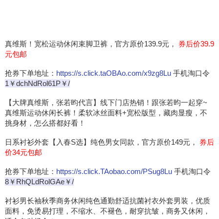
真维斯！宽松运动休闲束脚卫裤，官方原价139.9元，
券后价39.9
元包邮
抢券下单地址：
https://s.click.taOBAo.com/x9zg8Lu
手机淘口令
1￥dchNdRol61P￥/
【大牌真维斯，张若昀代言】线下门店热销！跟张若昀一起穿~
真维斯运动休闲长裤！柔软冰丝面料+宽松版型，藏肉显瘦，不
挑身材，怎么搭都好看！
日系衬衫外套【入春S选】纯色男女同款，官方原价149元，
券后
价34元包邮
抢券下单地址：
https://s.click.TAobao.com/PSug8Lu
手机淘口令
8￥RhQLdRolGAe￥/
衬衫男长袖秋季商务休闲纯色通勤舒适抗菌衬衣外套男装，优质
面料，免烫易打理，不缩水、不褪色，耐穿抗皱，商务又休闲，