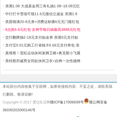
·
亲测1.08 大成基金周三有礼抽1.08~18.08元红
·
中行打卡雪场可领11.6元微信立减金 亲测1.8
·
美团领满20-8元券+消费达标撸6元无门槛红包
·
8点抢6.8元红包 女神节每日抽最高3888元红包
·
交行翻牌抽2-18元支付贴金券 亲测3元支付贴
·
支付宝0.01元购工行省钱卡6.66元支付券包 亲
·
真维斯！宽松运动休闲束脚卫裤+奥克斯小飞碟
·
美特斯邦威男女同款休闲卫衣+自烤一次性烧烤
本站部分内容收集于互联网，如果有侵权内容、不妥之处，请联系我
们删除。敬请谅解!
Copyright © 2017 爱Q生活网
赣ICP备17006699号
赣公网安备
36030202000146号