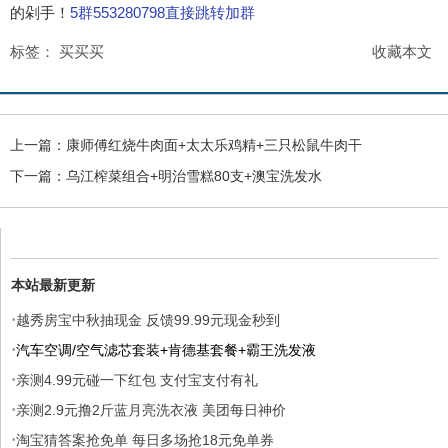
的剁手！
5群553280798直接跳转加群
标签：
买买买
收藏本文
上一篇：
康师傅红烧牛肉面+太太乐鸡精+三只松鼠牛肉干
下一篇：
乌江榨菜组合+明治雪糕80支+澳宝洗发水
本站最新更新
·
越秀房宝中秋抽现金 反馈99.99元现金秒到
·
汽车空调/空气滤芯套装+肯德基套餐+霸王洗发液
·
亲测4.99元碰一下红包 支付宝支付有礼
·
亲测2.9元撸2斤蓝月亮洗衣液 美团每日神价
·
淘宝猜答案抢免单 每日多场抢18元免单券