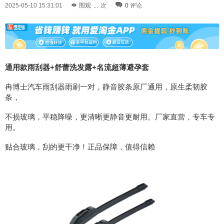
2025-05-10 15:31:01
围观
...
次
0
评论
通用款雨刮器+舒蕾洗发露+名流超薄避孕套
冉博士汽车雨刮器雨刷一对，静音胶条原厂通用，原生柔韧胶
条，
不损玻璃，平稳降噪，更清晰更静音更耐用。厂家直营，专车专
用。
贴合玻璃，刮的更干净！正品保障，值得信赖