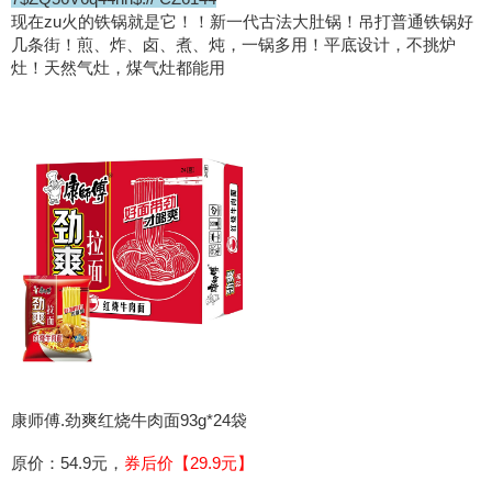
现在zu火的铁锅就是它！！新一代古法大肚锅！吊打普通铁锅好
几条街！煎、炸、卤、煮、炖，一锅多用！平底设计，不挑炉
灶！天然气灶，煤气灶都能用
康师傅.劲爽红烧牛肉面93g*24袋
原价：54.9元，
券后价【29.9元】