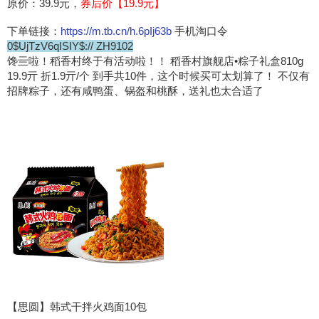
原价：39.9元，
券后价【19.9元】
下单链接：
https://m.tb.cn/h.6pIj63b
手机淘口令
0$UjTzV6qISIY$:// ZH9102
馋亖啦！稻香村终于有活动啦！！ 稻香村旗舰店•粽子礼盒810g
19.9亓 折1.9亓/个 到手共10件，这个时候买可太划算了！ 不仅有
招牌粽子，还有咸鸭蛋、锅盔和桃酥，送礼也太合适了
【思圆】韩式干拌火鸡面10包