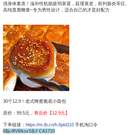
强身体素质！滋补性机能疲弱衰退，延缓衰老，前列腺炎等症。
高纯度鹿鞭膏~专为男性设计，适合自己的才是好配方
30个12.9！老式蜂蜜脆底小面包
原价：99.5元，
券后价【12.9元】
下单链接：
https://m.tb.cn/h.6ptd110
手机淘口令
6$jc4fV6IksxS$:// CA1710