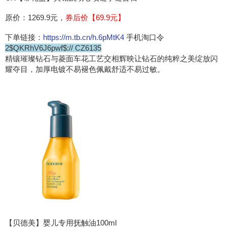
原价：1269.9元，
券后价【69.9元】
下单链接：
https://m.tb.cn/h.6pMtK4
手机淘口令
2$QKRhV6J6pwf$:// CZ6135
精镶璀璨钻石与菱面车花工艺交相辉映让钻石的纯粹之美绽放闪
耀夺目，加厚电镀不易褪色佩戴舒适不易过敏。
【贝德美】婴儿专用抚触油100ml