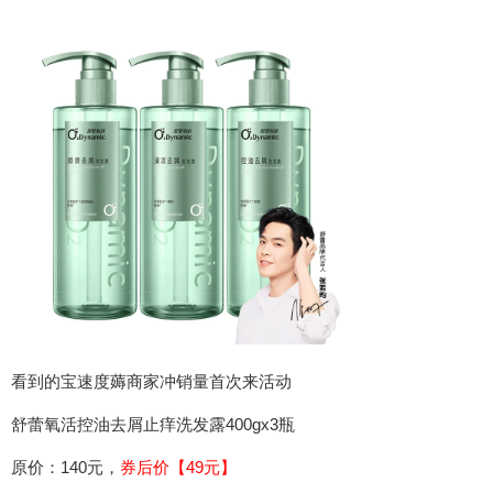
看到的宝速度薅商家冲销量首次来活动
舒蕾氧活控油去屑止痒洗发露400gx3瓶
原价：140元，
券后价【49元】