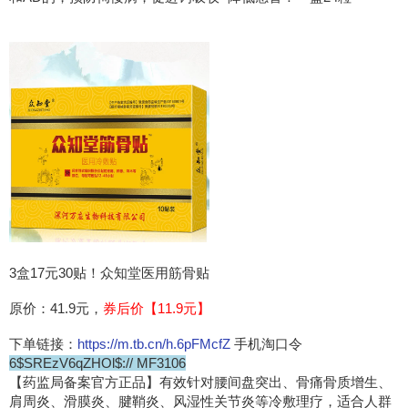
3盒17元30贴！众知堂医用筋骨贴
原价：41.9元，
券后价【11.9元】
下单链接：
https://m.tb.cn/h.6pFMcfZ
手机淘口令
6$SREzV6qZHOl$:// MF3106
【药监局备案官方正品】有效针对腰间盘突出、骨痛骨质增生、
肩周炎、滑膜炎、腱鞘炎、风湿性关节炎等冷敷理疗，适合人群