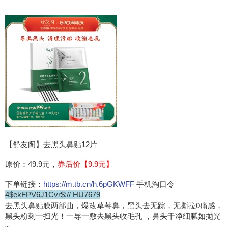
【舒友阁】去黑头鼻贴12片
原价：49.9元，
券后价【9.9元】
下单链接：
https://m.tb.cn/h.6pGKWFF
手机淘口令
4$ekFPV6J1Cvr$:// HU7679
去黑头鼻贴膜两部曲，爆改草莓鼻，黑头去无踪，无撕拉0痛感，
黑头粉刺一扫光！一导一敷去黑头收毛孔 ，鼻头干净细腻如抛光
~