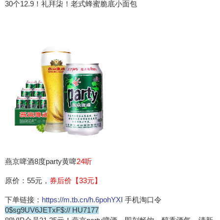
30个12.9！礼拜柒！老式蜂蜜脆底小面包
燕京啤酒8度party黄啤
24听
原价：55元，
券后价【33元】
下单链接：
https://m.tb.cn/h.6pohYXI
手机淘口令
0$sg9UV6JETxF$:// HU7177