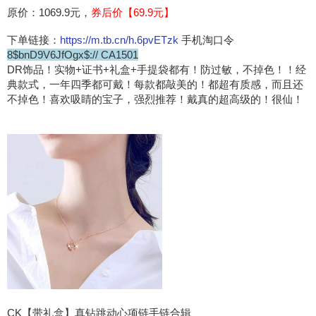
原价：1069.9元，
券后价【69.9元】
下单链接：
https://m.tb.cn/h.6pvETzk
手机淘口令
8$bnD9V6JfOgx$:// CA1501
DR饰品！实物+证书+礼盒+手提袋都有！防过敏，不掉色！！经
典款式，一年四季都可戴！每款都敲美的！都超有质感，而且还
不掉色！喜欢吸睛的宝子，强烈推荐！戴真的超高级的！很仙！
CK【带礼盒】真钻跳动心项链手链合辑