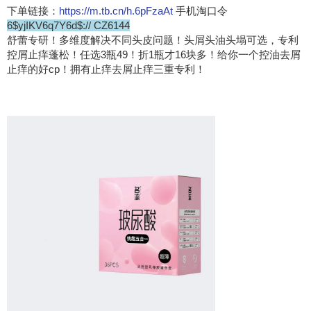
下单链接：
https://m.tb.cn/h.6pFzaAt
手机淘口令
6$yjIKV6q7Y6d$:// CZ6144
舒蕾专研！多维度解决不同头皮问题！头屑头油头塌可选，专利
控屑止痒蓬松！任选3瓶49！折1瓶才16块多！给你一个控油去屑
止痒的好cp！拥有止痒去屑止痒三重专利！