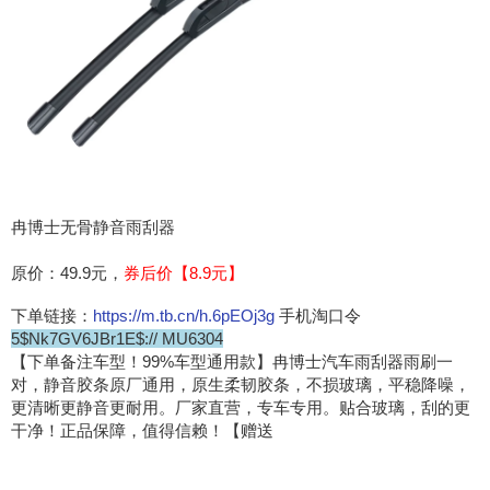
冉博士无骨静音雨刮器
原价：49.9元，
券后价【8.9元】
下单链接：
https://m.tb.cn/h.6pEOj3g
手机淘口令
5$Nk7GV6JBr1E$:// MU6304
【下单备注车型！99%车型通用款】冉博士汽车雨刮器雨刷一
对，静音胶条原厂通用，原生柔韧胶条，不损玻璃，平稳降噪，
更清晰更静音更耐用。厂家直营，专车专用。贴合玻璃，刮的更
干净！正品保障，值得信赖！【赠送