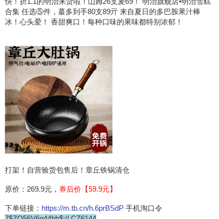
快！折1.1的明治来货啦！山姆26支麦69！ 明治旗舰店•明治雪糕
合集 任选⑤件，蕞多到手80支89亓 来自夏日的多巴胺果汁棒
冰！心头爱！ 香甜爽口！每种口味的果味都特别浓郁！
打架！自营验货包售后！章丘铁锅清仓
原价：269.9元，
券后价【59.9元】
下单链接：
https://m.tb.cn/h.6prBSdP
手机淘口令
7$ZQ56V6q44hh$:// CZ6144