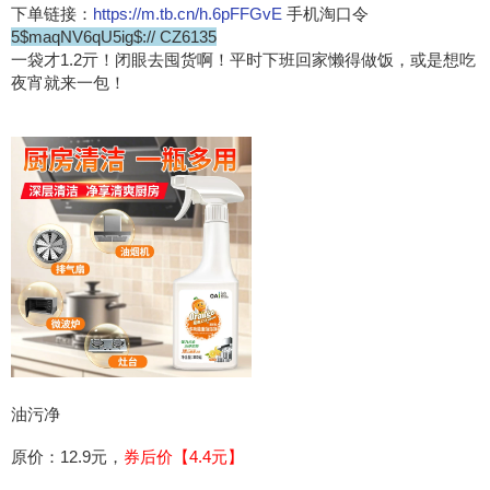
下单链接：
https://m.tb.cn/h.6pFFGvE
手机淘口令
5$maqNV6qU5ig$:// CZ6135
一袋才1.2亓！闭眼去囤货啊！平时下班回家懒得做饭，或是想吃
夜宵就来一包！
油污净
原价：12.9元，
券后价【4.4元】