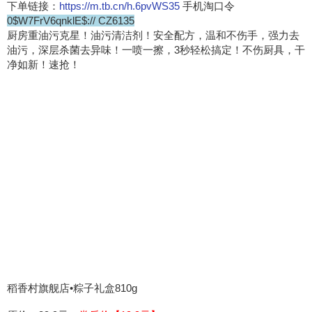
下单链接：
https://m.tb.cn/h.6pvWS35
手机淘口令
0$W7FrV6qnklE$:// CZ6135
厨房重油污克星！油污清洁剂！安全配方，温和不伤手，强力去
油污，深层杀菌去异味！一喷一擦，3秒轻松搞定！不伤厨具，干
净如新！速抢！
稻香村旗舰店•粽子礼盒810g