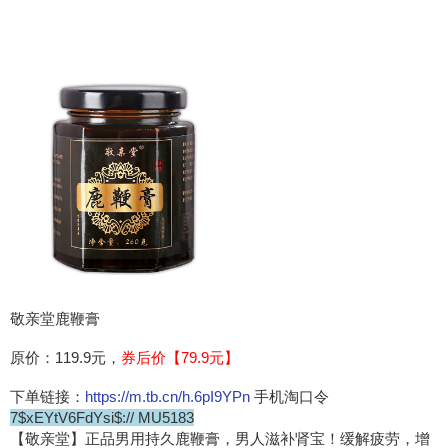
敬亲堂鹿鞭膏
原价：119.9元，
券后价【79.9元】
下单链接：
https://m.tb.cn/h.6pI9YPn
手机淘口令
7$xEYtV6FdYsi$:// MU5183
【敬亲堂】正品男用持久鹿鞭膏，男人滋补肾宝！缓解疲劳，增