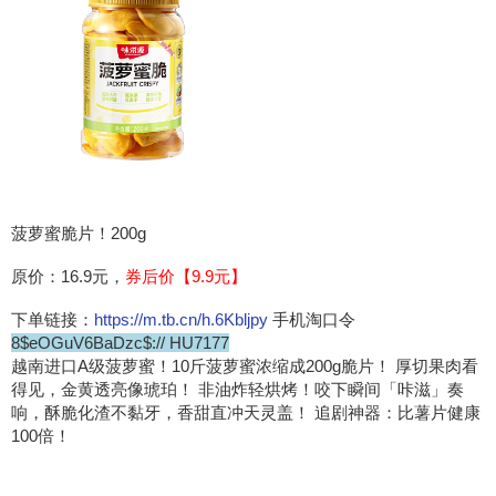
菠萝蜜脆片！200g
原价：16.9元，
券后价【9.9元】
下单链接：
https://m.tb.cn/h.6Kbljpy
手机淘口令
8$eOGuV6BaDzc$:// HU7177
越南进口A级菠萝蜜！10斤菠萝蜜浓缩成200g脆片！ 厚切果肉看
得见，金黄透亮像琥珀！ 非油炸轻烘烤！咬下瞬间「咔滋」奏
响，酥脆化渣不黏牙，香甜直冲天灵盖！ 追剧神器：比薯片健康
100倍！