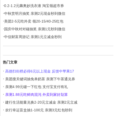
·
0.2-1.2元薅奥妙洗衣液 淘宝领超市券
·
中秋赏明月抽奖 亲测2元现金秒到微信
·
美团2-5元吃外卖 领20-15/40-25红包
·
国庆中秋对对碰抽奖 亲测1元秒到微信
·
中信财富周游记 亲测1元立减金秒到
热门文章
·
高德扫街榜必得6元以上现金 反馈中苹果17
·
美团搜关键词抽免单奶茶 亲测下午茶通兑券
·
亲测4.99元碰一下红包 支付宝支付有礼
·
亲测1.88元吃鲜肉混沌 外卖到家好划算
·
建行生活能量兑换2-20元立减金 亲测2元立减
·
农行幸运盲盒抽1-100元 亲测3元红包秒到