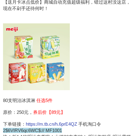
【送月卡冰点低价】商城自动充值超级福利，错过这村没这店，
现在不剁手还待何时！
80支明治冰淇淋
任选5件
原价：250元，
券后价【89元】
下单链接：
https://m.tb.cn/h.6prE4QZ
手机淘口令
2$6VIRV6qc6WC$:// MF1001