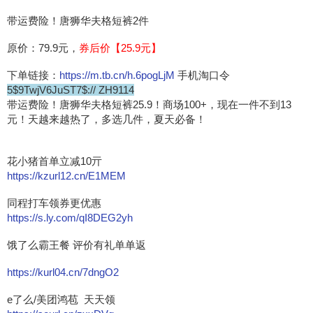
带运费险！唐狮华夫格短裤2件
原价：79.9元，
券后价【25.9元】
下单链接：
https://m.tb.cn/h.6pogLjM
手机淘口令
5$9TwjV6JuST7$:// ZH9114
带运费险！唐狮华夫格短裤25.9！商场100+，现在一件不到13
元！天越来越热了，多选几件，夏天必备！
花小猪首单立减10亓
https://kzurl12.cn/E1MEM
同程打车领券更优惠
https://s.ly.com/qI8DEG2yh
饿了么霸王餐 评价有礼单单返
https://kurl04.cn/7dngO2
e了么/美团鸿苞 天天领