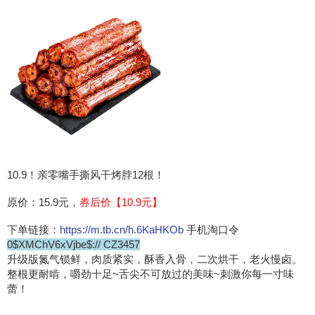
10.9！亲零嘴手撕风干烤脖12根！
原价：15.9元，
券后价【10.9元】
下单链接：
https://m.tb.cn/h.6KaHKOb
手机淘口令
0$XMChV6xVjbe$:// CZ3457
升级版氮气锁鲜，肉质紧实，酥香入骨，二次烘干，老火慢卤。
整根更耐啃，嚼劲十足~舌尖不可放过的美味~刺激你每一寸味
蕾！