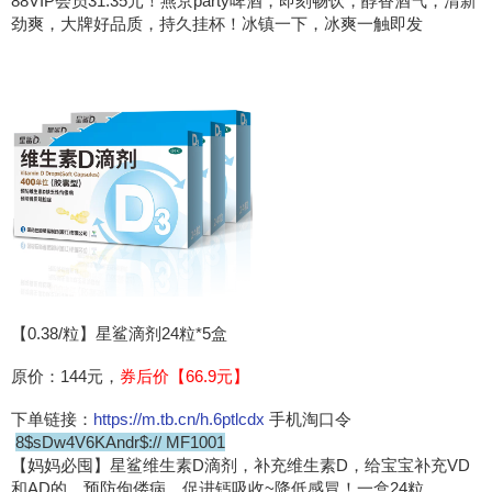
88VIP会员31.35元！燕京party啤酒，即刻畅饮，醇香酒气，清新
劲爽，大牌好品质，持久挂杯！冰镇一下，冰爽一触即发
【0.38/粒】星鲨滴剂24粒*5盒
原价：144元，
券后价【66.9元】
下单链接：
https://m.tb.cn/h.6ptlcdx
手机淘口令
8$sDw4V6KAndr$:// MF1001
【妈妈必囤】星鲨维生素D滴剂，补充维生素D，给宝宝补充VD
和AD的，预防佝偻病，促进钙吸收~降低感冒！一盒24粒