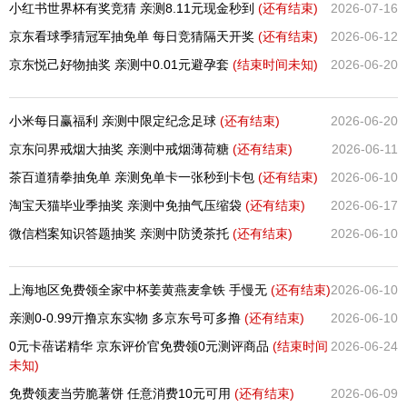
小红书世界杯有奖竞猜 亲测8.11元现金秒到
(还有
结束)
2026-07-16
京东看球季猜冠军抽免单 每日竞猜隔天开奖
(还有
结束)
2026-06-12
京东悦己好物抽奖 亲测中0.01元避孕套
(结束时间未知)
2026-06-20
小米每日赢福利 亲测中限定纪念足球
(还有
结束)
2026-06-20
京东问界戒烟大抽奖 亲测中戒烟薄荷糖
(还有
结束)
2026-06-11
茶百道猜拳抽免单 亲测免单卡一张秒到卡包
(还有
结束)
2026-06-10
淘宝天猫毕业季抽奖 亲测中免抽气压缩袋
(还有
结束)
2026-06-17
微信档案知识答题抽奖 亲测中防烫茶托
(还有
结束)
2026-06-10
上海地区免费领全家中杯姜黄燕麦拿铁 手慢无
(还有
结束)
2026-06-10
亲测0-0.99亓撸京东实物 多京东号可多撸
(还有
结束)
2026-06-10
0元卡蓓诺精华 京东评价官免费领0元测评商品
(结束时间
2026-06-24
未知)
免费领麦当劳脆薯饼 任意消费10元可用
(还有
结束)
2026-06-09