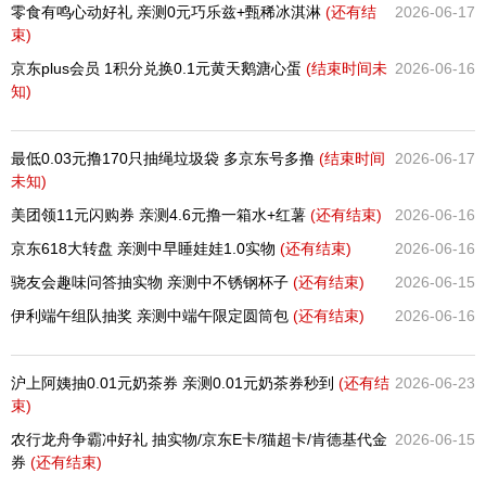
零食有鸣心动好礼 亲测0元巧乐兹+甄稀冰淇淋
(还有
结
2026-06-17
束)
京东plus会员 1积分兑换0.1元黄天鹅溏心蛋
(结束时间未
2026-06-16
知)
最低0.03元撸170只抽绳垃圾袋 多京东号多撸
(结束时间
2026-06-17
未知)
美团领11元闪购券 亲测4.6元撸一箱水+红薯
(还有
结束)
2026-06-16
京东618大转盘 亲测中早睡娃娃1.0实物
(还有
结束)
2026-06-16
骁友会趣味问答抽实物 亲测中不锈钢杯子
(还有
结束)
2026-06-15
伊利端午组队抽奖 亲测中端午限定圆筒包
(还有
结束)
2026-06-16
沪上阿姨抽0.01元奶茶券 亲测0.01元奶茶券秒到
(还有
结
2026-06-23
束)
农行龙舟争霸冲好礼 抽实物/京东E卡/猫超卡/肯德基代金
2026-06-15
券
(还有
结束)