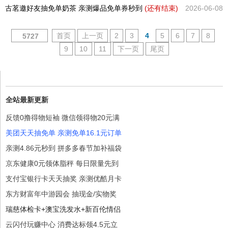
古茗邀好友抽免单奶茶 亲测爆品免单券秒到
(还有
结束)
2026-06-08
首页
上一页
2
3
4
5
6
7
8
5727
9
10
11
下一页
尾页
全站最新更新
反馈0撸得物短袖 微信领得物20元满
美团天天抽免单 亲测免单16.1元订单
亲测4.86元秒到 拼多多春节加补福袋
京东健康0元领体脂秤 每日限量先到
支付宝银行卡天天抽奖 亲测优酷月卡
东方财富年中游园会 抽现金/实物奖
瑞慈体检卡+澳宝洗发水+新百伦情侣
云闪付玩赚中心 消费达标领4.5元立