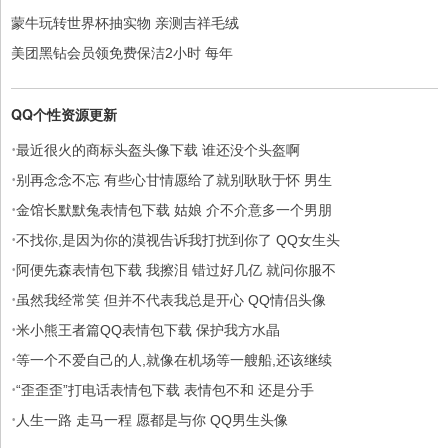
蒙牛玩转世界杯抽实物 亲测吉祥毛绒
美团黑钻会员领免费保洁2小时 每年
QQ个性资源更新
·
最近很火的商标头盔头像下载 谁还没个头盔啊
·
别再念念不忘 有些心甘情愿给了就别耿耿于怀 男生
·
金馆长默默兔表情包下载 姑娘 介不介意多一个男朋
·
不找你,是因为你的漠视告诉我打扰到你了 QQ女生头
·
阿便先森表情包下载 我擦泪 错过好几亿 就问你服不
·
虽然我经常笑 但并不代表我总是开心 QQ情侣头像
·
米小熊王者篇QQ表情包下载 保护我方水晶
·
等一个不爱自己的人,就像在机场等一艘船,还该继续
·
“歪歪歪”打电话表情包下载 表情包不和 还是分手
·
人生一路 走马一程 愿都是与你 QQ男生头像