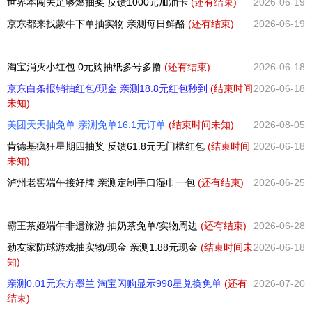
世界本闯关足够燃抽奖 反馈1000元加油卡
(还有
结束)
2026-06-19
京东都来找蒙牛下单抽实物 亲测每日鲜酪
(还有
结束)
2026-06-19
淘宝消灭小红包 0元购抽纸多号多撸
(还有
结束)
2026-06-18
京东白条报销抽红包/现金 亲测18.8元红包秒到
(结束时间
2026-06-18
未知)
美团天天抽免单 亲测免单16.1元订单
(结束时间未知)
2026-08-05
肯德基疯狂星期四抽奖 反馈61.8元无门槛红包
(结束时间
2026-06-18
未知)
泸州老窖端午接好牌 亲测定制手口湿巾一包
(还有
结束)
2026-06-25
霸王茶姬端午非遗旅游 抽奶茶免单/实物周边
(还有
结束)
2026-06-28
劲友家防球游戏抽实物/现金 亲测1.88元现金
(结束时间未
2026-06-18
知)
亲测0.01元东方墨兰 淘宝闪购显示998星兑换免单
(还有
2026-07-20
结束)