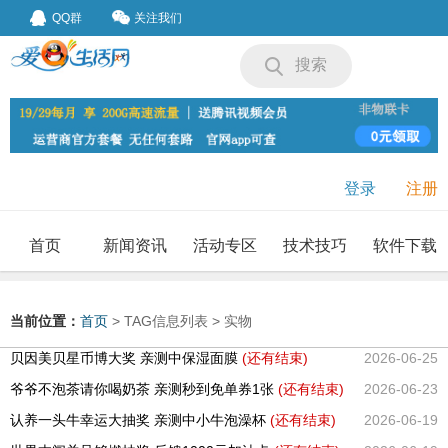
QQ群
关注我们
搜索
登录
注册
首页
新闻资讯
活动专区
技术技巧
软件下载
我要投稿
投稿要求
当前位置：
首页
> TAG信息列表 > 实物
贝因美贝星币博大奖 亲测中保湿面膜
(还有
结束)
2026-06-25
爷爷不泡茶请你喝奶茶 亲测秒到免单券1张
(还有
结束)
2026-06-23
认养一头牛幸运大抽奖 亲测中小牛泡澡杯
(还有
结束)
2026-06-19