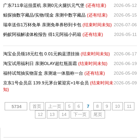
广东711幸运扭蛋机 亲测0元火腿扒元气堡
(还有
结束)
2026-05-12
鲸探抽数字藏品/实物/现金 亲测中数字藏品
(还有
结束)
2026-05-15
瑞幸送你1万杯免单 亲测免单券秒到卡包
(结束时间未知)
2026-07-06
蚂蚁阿福解读体检报告 得1元阿福小药箱
(还有
结束)
2026-05-11
淘宝会员领18元红包 0.01元购蓝漂挂抽
(结束时间未知)
2026-06-17
淘宝试用福利日 亲测OLAY超红瓶面霜
(结束时间未知)
2026-06-19
福特试驾抽实物盲盒 亲测途一体脂称一台
(还有
结束)
2026-05-09
京东1号会员店 139.9元茅台紫迎宾+1年会员
(结束时间未
2026-05-09
知)
首页
上一页
5
6
7
8
9
10
11
5734
12
13
14
下一页
尾页