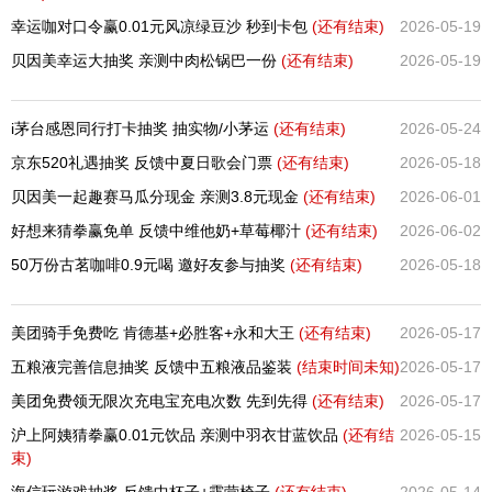
幸运咖对口令赢0.01元风凉绿豆沙 秒到卡包
(还有
结束)
2026-05-19
贝因美幸运大抽奖 亲测中肉松锅巴一份
(还有
结束)
2026-05-19
i茅台感恩同行打卡抽奖 抽实物/小茅运
(还有
结束)
2026-05-24
京东520礼遇抽奖 反馈中夏日歌会门票
(还有
结束)
2026-05-18
贝因美一起趣赛马瓜分现金 亲测3.8元现金
(还有
结束)
2026-06-01
好想来猜拳赢免单 反馈中维他奶+草莓椰汁
(还有
结束)
2026-06-02
50万份古茗咖啡0.9元喝 邀好友参与抽奖
(还有
结束)
2026-05-18
美团骑手免费吃 肯德基+必胜客+永和大王
(还有
结束)
2026-05-17
五粮液完善信息抽奖 反馈中五粮液品鉴装
(结束时间未知)
2026-05-17
美团免费领无限次充电宝充电次数 先到先得
(还有
结束)
2026-05-17
沪上阿姨猜拳赢0.01元饮品 亲测中羽衣甘蓝饮品
(还有
结
2026-05-15
束)
海信玩游戏抽奖 反馈中杯子+露营椅子
(还有
结束)
2026-05-14