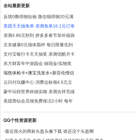
全站最新更新
反馈0撸得物短袖 微信领得物20元满
美团天天抽免单 亲测免单16.1元订单
亲测4.86元秒到 拼多多春节加补福袋
京东健康0元领体脂秤 每日限量先到
支付宝银行卡天天抽奖 亲测优酷月卡
东方财富年中游园会 抽现金/实物奖
瑞慈体检卡+澳宝洗发水+新百伦情侣
云闪付玩赚中心 消费达标领4.5元立
蒙牛玩转世界杯抽实物 亲测吉祥毛绒
美团黑钻会员领免费保洁2小时 每年
QQ个性资源更新
·
最近很火的商标头盔头像下载 谁还没个头盔啊