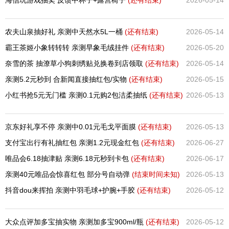
农夫山泉抽好礼 亲测中天然水5L一桶
(还有
结束)
2026-05-14
霸王茶姬小象转转转 亲测早象毛绒挂件
(还有
结束)
2026-05-20
奈雪的茶 抽潦草小狗刺绣贴兑换卷到店领取
(还有
结束)
2026-05-14
亲测5.2元秒到 合新闻直接抽红包/实物
(还有
结束)
2026-05-15
小红书抢5元无门槛 亲测0.1元购2包洁柔抽纸
(还有
结束)
2026-05-13
京东好礼享不停 亲测中0.01元毛戈平面膜
(还有
结束)
2026-05-13
支付宝出行有礼抽红包 亲测1.2元现金红包
(还有
结束)
2026-06-27
唯品会6.18抽津贴 亲测6.18元秒到卡包
(还有
结束)
2026-06-17
亲测40元唯品会惊喜红包 部分号自动弹
(结束时间未知)
2026-05-13
抖音dou来挥拍 亲测中羽毛球+护腕+手胶
(还有
结束)
2026-05-12
大众点评加多宝抽实物 亲测加多宝900ml/瓶
(还有
结束)
2026-05-12