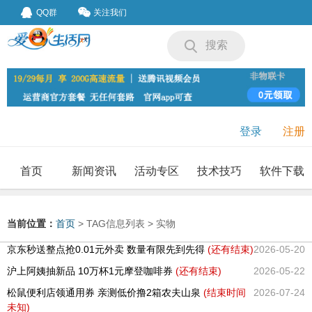
QQ群
关注我们
搜索
登录
注册
首页
新闻资讯
活动专区
技术技巧
软件下载
我要投稿
投稿要求
当前位置：
首页
> TAG信息列表 > 实物
京东秒送整点抢0.01元外卖 数量有限先到先得
(还有
结束)
2026-05-20
沪上阿姨抽新品 10万杯1元摩登咖啡券
(还有
结束)
2026-05-22
松鼠便利店领通用券 亲测低价撸2箱农夫山泉
(结束时间
2026-07-24
未知)