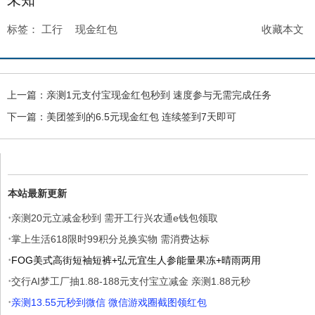
标签：
工行
现金红包
收藏本文
上一篇：
亲测1元支付宝现金红包秒到 速度参与无需完成任务
下一篇：
美团签到的6.5元现金红包 连续签到7天即可
本站最新更新
·
亲测20元立减金秒到 需开工行兴农通e钱包领取
·
掌上生活618限时99积分兑换实物 需消费达标
·
FOG美式高街短袖短裤+弘元宜生人参能量果冻+晴雨两用
·
交行AI梦工厂抽1.88-188元支付宝立减金 亲测1.88元秒
·
亲测13.55元秒到微信 微信游戏圈截图领红包