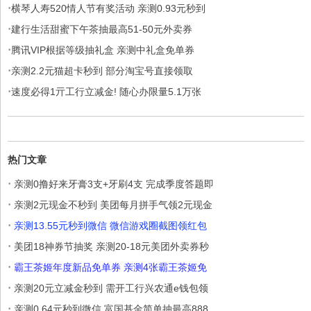
·
横琴人寿520情人节有奖活动 亲测0.93元秒到
·
建行生活甜蜜下午茶抽最高51-50元外卖券
·
腾讯VIP根据等级抽礼盒 亲测中礼盒免单券
·
亲测2.2元猫超卡秒到 部分淘宝号直接领取
·
速度必得1亓工行立减金! 随心办限量5.1万张
热门文章
·
亲测0撸好来牙膏3支+牙刷4支 完成季度答题即
·
亲测2元现金不秒到 美团每月拼手气领2元现金
·
亲测13.55元秒到微信 微信游戏圈截图领红包
·
美团18神券节抽奖 亲测20-18元美团外卖券秒
·
霸王茶姬年度新品免单券 亲测4张霸王茶姬免
·
亲测20元立减金秒到 需开工行兴农通e钱包领
·
亲测0.64元秒到微信 富国基金简单抽最高888