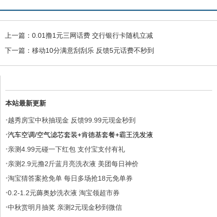
上一篇：
0.01撸1元三网话费 交行银行卡随机立减
下一篇：
移动10分满意刮刮乐 反馈5元话费不秒到
本站最新更新
·
越秀房宝中秋抽现金 反馈99.99元现金秒到
·
汽车空调/空气滤芯套装+肯德基套餐+霸王洗发液
·
亲测4.99元碰一下红包 支付宝支付有礼
·
亲测2.9元撸2斤蓝月亮洗衣液 美团每日神价
·
淘宝猜答案抢免单 每日多场抢18元免单券
·
0.2-1.2元薅奥妙洗衣液 淘宝领超市券
·
中秋赏明月抽奖 亲测2元现金秒到微信