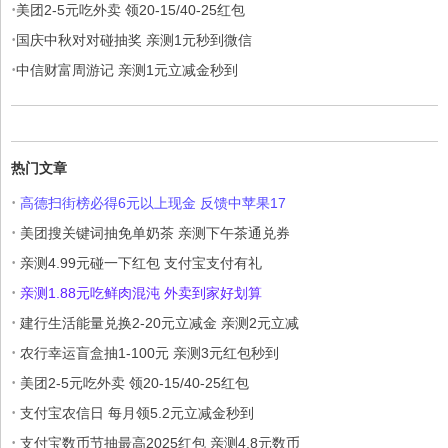
·
美团2-5元吃外卖 领20-15/40-25红包
·
国庆中秋对对碰抽奖 亲测1元秒到微信
·
中信财富周游记 亲测1元立减金秒到
热门文章
·
高德扫街榜必得6元以上现金 反馈中苹果17
·
美团搜关键词抽免单奶茶 亲测下午茶通兑券
·
亲测4.99元碰一下红包 支付宝支付有礼
·
亲测1.88元吃鲜肉混沌 外卖到家好划算
·
建行生活能量兑换2-20元立减金 亲测2元立减
·
农行幸运盲盒抽1-100元 亲测3元红包秒到
·
美团2-5元吃外卖 领20-15/40-25红包
·
支付宝农信日 每月领5.2元立减金秒到
·
支付宝数币节抽最高2025红包 亲测4.8元数币