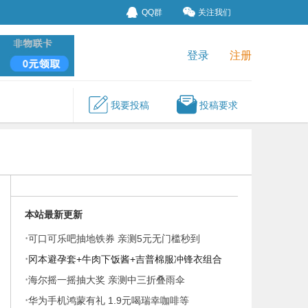
QQ群
关注我们
登录
注册
我要投稿
投稿要求
本站最新更新
·
可口可乐吧抽地铁券 亲测5元无门槛秒到
·
冈本避孕套+牛肉下饭酱+吉普棉服冲锋衣组合
·
海尔摇一摇抽大奖 亲测中三折叠雨伞
·
华为手机鸿蒙有礼 1.9元喝瑞幸咖啡等