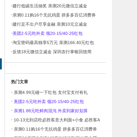
·
建行低碳生活抽奖 亲测20元微信立减金
·
亲测0.11购16个无抗鸡蛋 拼多多百亿消费券
·
建行足不出户尽享金融 亲测10元立减金
·
美团2-5元吃外卖 领20-15/40-25红包
·
淘宝密码最高独享5万元 亲测166.40元红包
·
反馈18元微信立减金 深圳农行掌银回馈周
热门文章
·
亲测4.99元碰一下红包 支付宝支付有礼
·
美团2-5元吃外卖 领20-15/40-25红包
·
亲测1.88元吃鲜肉混沌 外卖到家好划算
·
10-13元到店吃必胜客意大利面+小食 必胜客A
·
亲测0.11购16个无抗鸡蛋 拼多多百亿消费券