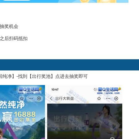
抽奖机会
的之后扫码抵扣
找回纯净】-找到【出行奖池】点进去抽奖即可