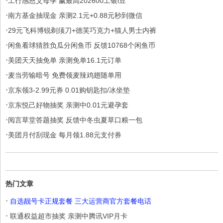
·
工行感恩父母季 赢最高202600工银i豆
·
南方基金抽现金 亲测2.1元+0.88元秒到微信
·
29元飞科博锐剃须刀+德芙巧克力+猫人男士内裤
·
闲鱼看球猜胜负瓜分闲鱼币 反馈10768个闲鱼币
·
美团天天抽免单 亲测免单16.1元订单
·
麦当劳输暗号 免费领麦辣鸡翅随单用
·
京东领3-2.99元券 0.01购钥匙扣/冰坐垫
·
京东悦己好物抽奖 亲测中0.01元避孕套
·
阅言草堂答题抽奖 反馈中冬虫夏草口粮一包
·
美团月付刮现金 每月领1.88元支付券
热门文章
·
自选靓号卡正规套餐 三大运营商官方套餐电话
·
联通权益超市抽奖 亲测中腾讯VIP月卡