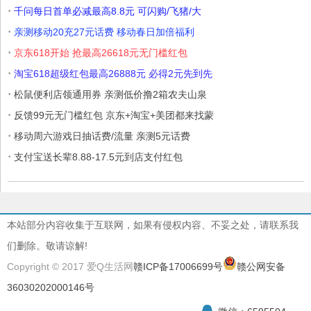
·
千问每日首单必减最高8.8元 可闪购/飞猪/大
·
亲测移动20充27元话费 移动春日加倍福利
·
京东618开始 抢最高26618元无门槛红包
·
淘宝618超级红包最高26888元 必得2元先到先
·
松鼠便利店领通用券 亲测低价撸2箱农夫山泉
·
反馈99元无门槛红包 京东+淘宝+美团都来找蒙
·
移动周六游戏日抽话费/流量 亲测5元话费
·
支付宝送长辈8.88-17.5元到店支付红包
本站部分内容收集于互联网，如果有侵权内容、不妥之处，请联系我
们删除。敬请谅解!
Copyright © 2017 爱Q生活网
赣ICP备17006699号
赣公网安备
36030202000146号