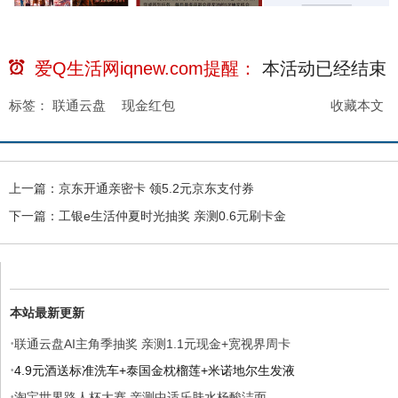
爱Q生活网iqnew.com提醒：
本活动已经
结束
标签：
联通云盘
现金红包
收藏本文
上一篇：
京东开通亲密卡 领5.2元京东支付券
下一篇：
工银e生活仲夏时光抽奖 亲测0.6元刷卡金
本站最新更新
·
联通云盘AI主角季抽奖 亲测1.1元现金+宽视界周卡
·
4.9元酒送标准洗车+泰国金枕榴莲+米诺地尔生发液
·
淘宝世界路人杯大赛 亲测中适乐肤水杨酸洁面