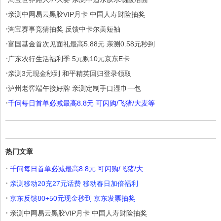
·
亲测中网易云黑胶VIP月卡 中国人寿财险抽奖
·
淘宝赛事竞猜抽奖 反馈中卡尔美短袖
·
富国基金首次见面礼最高5.88元 亲测0.58元秒到
·
广东农行生活福利季 5元购10元京东E卡
·
亲测3元现金秒到 和平精英回归登录领取
·
泸州老窖端午接好牌 亲测定制手口湿巾一包
·
千问每日首单必减最高8.8元 可闪购/飞猪/大麦等
热门文章
·
千问每日首单必减最高8.8元 可闪购/飞猪/大
·
亲测移动20充27元话费 移动春日加倍福利
·
京东反馈80+50元现金秒到 京东发票抽奖
·
亲测中网易云黑胶VIP月卡 中国人寿财险抽奖