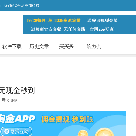
，让我们的Q生活更加精彩！
软件下载
历史文章
买买买
给力么
8元现金秒到
0
评论