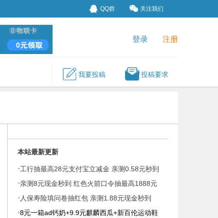
QQ群
关注我们
登录
注册
我要投稿
投稿要求
本站最新更新
·
工行抽最高28元支付宝立减金 亲测0.58元秒到
·
亲测8元现金秒到 红色火箭口令抽最高1888元
·
人保寿险填问卷抽红包 亲测1.88元现金秒到
·
8元一箱ad钙奶+9.9元麒麟西瓜+新百伦运动鞋