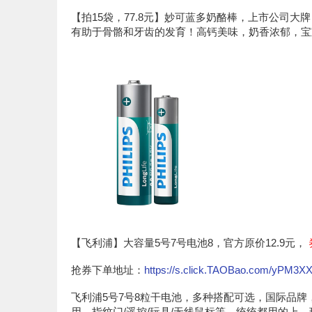
【拍15袋，77.8元】妙可蓝多奶酪棒，上市公司
有助于骨骼和牙齿的发育！高钙美味，奶香浓郁，宝
【飞利浦】大容量5号7号电池8，官方原价12.9元，
抢券下单地址：
https://s.click.TAOBao.com/yPM3X
飞利浦5号7号8粒干电池，多种搭配可选，国际品
用，指纹门/遥控/玩具/无线鼠标等，统统都用的上