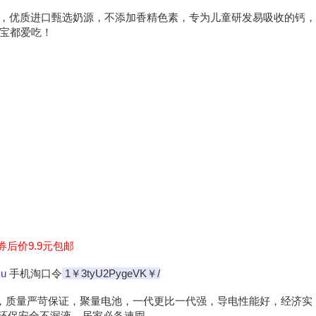
大牌，优质进口甄选奶源，不添加香精色素，专为儿童研发易吸收的钙，
宝都爱吃！
券后价9.9元包邮
Xu
手机淘口令
1￥3tyU2PygeVK￥/
牌，质量严苛保证，聚量电池，一代更比一代强，导电性能好，经济实
，环保安全不漏液。居家必备速囤