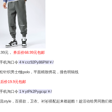
.99元，
券后价68.99元包邮
手机淘口令
4￥crz92Py86PW￥/
松针织男士t恤polo，平面精致绣花，撞色明辑线
后价19.9元包邮
手机淘口令
1￥ytPk2Pygcqz￥/
style，百搭款，卫衣、衬衫搭配起来都超酷！趁活动给男同胞们