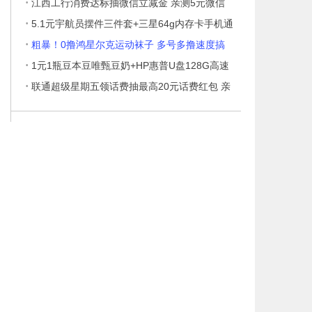
·
江西工行消费达标抽微信立减金 亲测5元微信
·
5.1元宇航员摆件三件套+三星64g内存卡手机通
·
粗暴！0撸鸿星尔克运动袜子 多号多撸速度搞
·
1元1瓶豆本豆唯甄豆奶+HP惠普U盘128G高速
·
3.
联通超级星期五领话费抽最高20元话费红包 亲