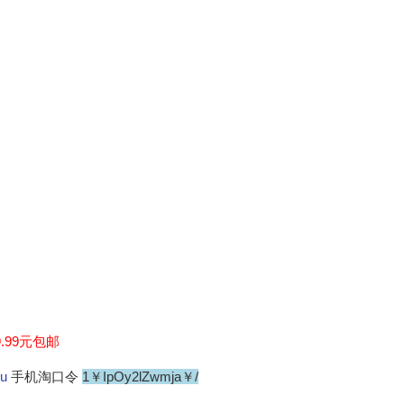
.99元包邮
Xu
手机淘口令
1￥IpOy2lZwmja￥/