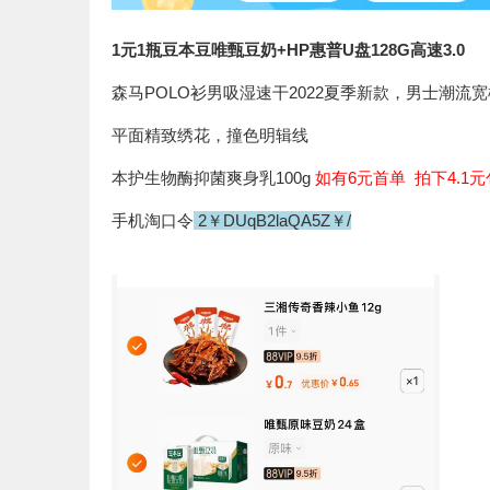
1元1瓶豆本豆唯甄豆奶+HP惠普U盘128G高速3.0
森马POLO衫男吸湿速干2022夏季新款，男士潮流宽松
平面精致绣花，撞色明辑线
本护生物酶抑菌爽身乳100g
如有6元首单 拍下4.1
手机淘口令
2￥DUqB2laQA5Z￥/