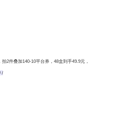
件叠加140-10平台券，48盒到手49.9元，
￥/