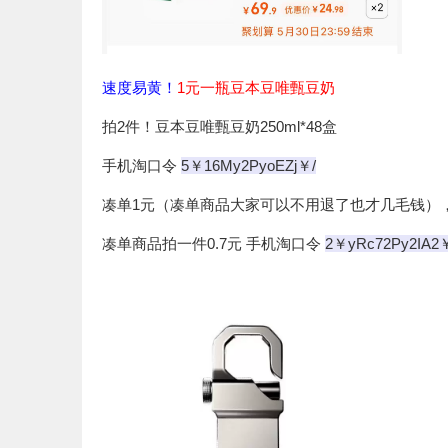
速度易黄！
1元一瓶豆本豆唯甄豆奶
拍2件！豆本豆唯甄豆奶250ml*48盒
手机淘口令
5￥16My2PyoEZj￥/
凑单1元（凑单商品大家可以不用退了也才几毛钱），拍2
凑单商品拍一件0.7元 手机淘口令
2￥yRc72Py2IA2