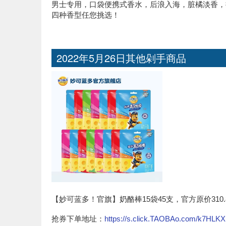
男士专用，口袋便携式香水，后浪入海，脏橘淡香，持久
四种香型任您挑选！
2022年5月26日其他剁手商品
【妙可蓝多！官旗】奶酪棒15袋45支，官方原价310
抢券下单地址：
https://s.click.TAOBAo.com/k7HLKX