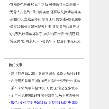
·
茶颜悦色最低80元毛活动 可赠送可出新老用户
·
都可参与
无需人头签到3天白嫖实物 还可以兑换烤箱等实
·
物
亲测20元立减金秒到 需开工行兴农通e钱包领取
·
暴雪10积分白嫖网易云月卡 速度参与领取先到
·
先得
QQ预约暗黑破坏神手游领3Q币卡券 亲测已领
·
游戏上线可
翼支付7折购京东plus会员年卡 数量有限先到先
得
热门文章
·
建行答题抽1-20元微信立减金 兑换之后秒到卡
·
农行周四掌银日0撸10元京东E卡/5元E卡+实物
·
乘车卡简简单单撸20元 可提现/乘公交多城市
·
全年可免费0撸24杯瑞幸咖啡 宝马车主真香啊
·
微信+支付宝免费领移动12.5元移动话费 亲测