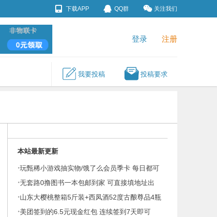
下载APP
QQ群
关注我们
登录
注册
我要投稿
投稿要求
本站最新更新
·
玩甄稀小游戏抽实物/饿了么会员季卡 每日都可
·
参与
无套路0撸图书一本包邮到家 可直接填地址出
·
山东大樱桃整箱5斤装+西凤酒52度古酿尊品4瓶
·
礼盒装
美团签到的6.5元现金红包 连续签到7天即可