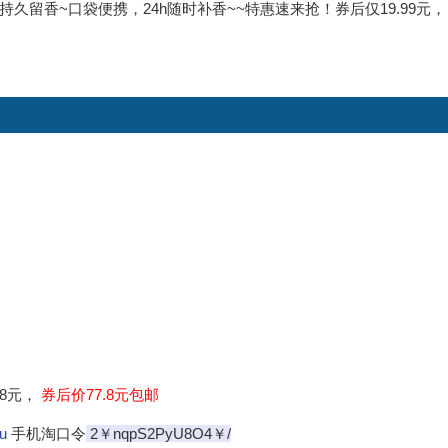
留香~口袋便携，24h随时补香~~特惠速来抢！券后仅19.99元，
.8元，
券后价77.8元包邮
u
手机淘口令
2￥nqpS2PyU8O4￥/