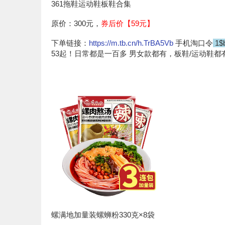
361拖鞋运动鞋板鞋合集
原价：300元，
券后价【59元】
下单链接：
https://m.tb.cn/h.TrBA5Vb
手机淘口令
1$b
53起！日常都是一百多 男女款都有，板鞋/运动鞋都
螺满地加量装螺蛳粉330克×8袋