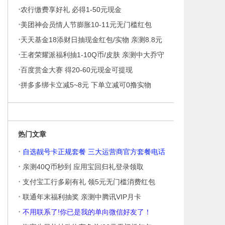
·
撸
农行缴费享好礼 必得1-50元现金
·
美团神会员情人节膨胀10-11元无门槛红包
·
天天基金18添财日抽现金红包/实物 亲测8.8元
·
不秒到
王者荣耀派福利抽1-10Q币/皮肤 亲测中大乔守
·
护之力
百度赏金大赛 得20-60元现金可提现
·
拼多多绑卡立减5~8元 下单立减可0撸实物
热门文章
·
自选靓号卡正规套餐 三大运营商官方套餐电话
·
亲测40Q币秒到 应用宝回归礼登录领取
·
支付宝工行多刷有礼 领5元无门槛消费红包
·
联通年末福利抽奖 亲测中腾讯VIP月卡
·
不用联系了!你已是我的单向微信好友了！