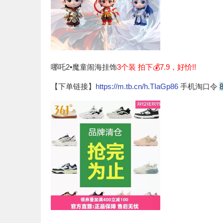
哪吒2•魔童闹海挂饰
3个装 拍下💰7.9，好忦!!
【下单链接】
https://m.tb.cn/h.TIaGp86
手机淘口令