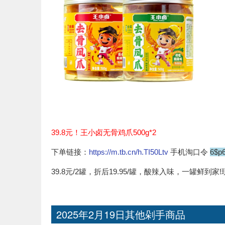
39.8元！王小卤无骨鸡爪500g*2
下单链接：
https://m.tb.cn/h.TI50Ltv
手机淘口令
6$p
39.8元/2罐，折后19.95/罐，酸辣入味，一罐鲜
2025年2月19日其他剁手商品