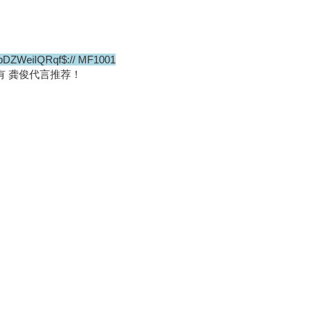
DZWeiIQRqf$:// MF1001
有 龚俊代言推荐！