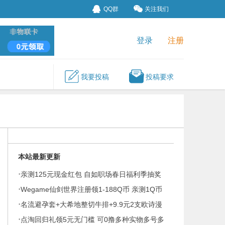
QQ群
关注我们
登录
注册
我要投稿
投稿要求
本站最新更新
·
亲测125元现金红包 自如职场春日福利季抽奖
·
Wegame仙剑世界注册领1-188Q币 亲测1Q币
·
秒到
名流避孕套+大希地整切牛排+9.9元2支欧诗漫
·
御纹眼霜
点淘回归礼领5元无门槛 可0撸多种实物多号多