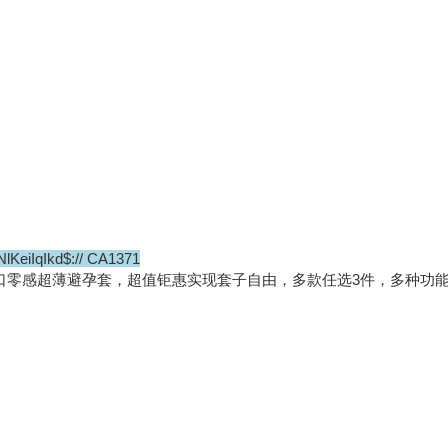
lKeiIqIkd$:// CA1371
装进口零感超薄避孕套，超值钜惠实现套子自由，多款任选3件，多种功