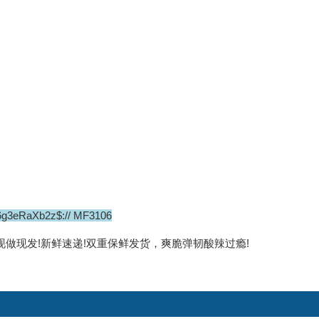
6g3eRaXb2z$:// MF3106
到家!现做现发!新鲜速递!双重保鲜发货，爽脆弹韧酸辣过瘾!