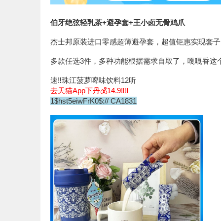
伯牙绝弦轻乳茶+避孕套+王小卤无骨鸡爪
杰士邦原装进口零感超薄避孕套，超值钜惠实现套子
多款任选3件，多种功能根据需求自取了，嘎嘎香这
速‼️珠江菠萝啤味饮料12听
去天猫App下丹💰14.9‼️‼️
1$hst5eiwFrK0$:// CA1831