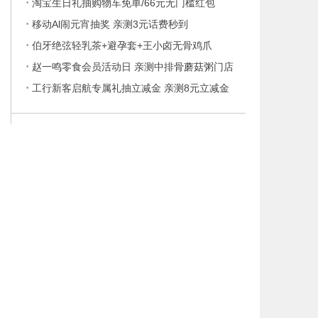
·
淘宝生日礼抽购物车免单/66元无门槛红包
·
移动Al闹元宵抽奖 亲测3元话费秒到
·
伯牙绝弦轻乳茶+避孕套+王小卤无骨鸡爪
·
赵一鸣零食会员活动日 亲测中排骨蘑菇粥门店
·
工行新客启航专属礼抽立减金 亲测8元立减金