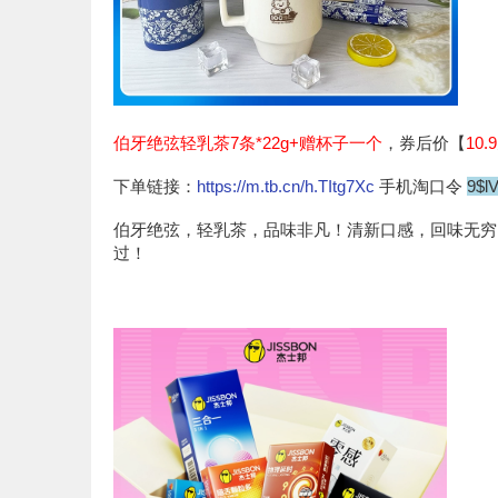
伯牙绝弦轻乳茶7条*22g+赠杯子一个
，券后价【
10.
下单链接：
https://m.tb.cn/h.TItg7Xc
手机淘口令
9$l
伯牙绝弦，轻乳茶，品味非凡！清新口感，回味无穷
过！